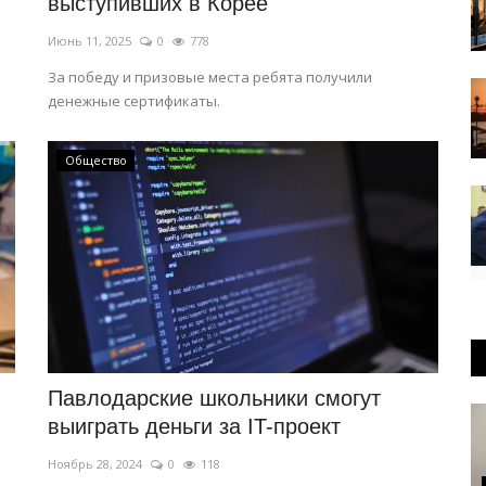
выступивших в Корее
Июнь 11, 2025
0
778
.
За победу и призовые места ребята получили
денежные сертификаты.
Общество
Павлодарские школьники смогут
выиграть деньги за IT-проект
Ноябрь 28, 2024
0
118