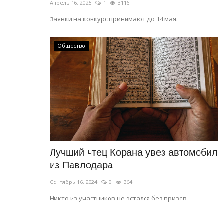
Апрель 16, 2025
1
3116
Заявки на конкурс принимают до 14 мая.
Общество
Лучший чтец Корана увез автомобил
из Павлодара
Сентябрь 16, 2024
0
364
Никто из участников не остался без призов.