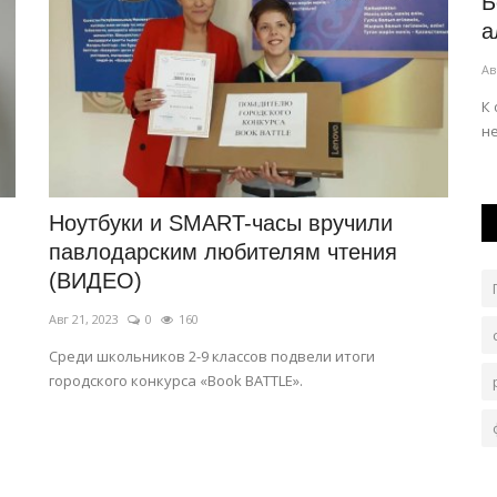
Более 300 нарушений при продаже
Р
нир
алкоголя выявили в Павлодарской...
э
Авг 7, 2026
0
91
Ав
ами и
К ответственности привлекли свыше шести тысяч
И
нетрезвых граждан.
т
Ноутбуки и SMART-часы вручили
павлодарским любителям чтения
(ВИДЕО)
Авг 21, 2023
0
160
Среди школьников 2-9 классов подвели итоги
городского конкурса «Book BATTLE».