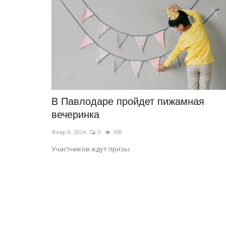
В Чигириновке организовали
юбилейный волейбольный тур
Июнь 2, 2026
0
625
Победителей и призёров наградили грамот
кубками.
В Павлодаре пройдет пижамная
вечеринка
Февр 8, 2024
0
398
Участников ждут призы.