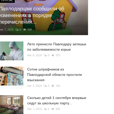
OFFICIAL
Павлодарцам сообщили об
изменениях в порядке
перечисления...
Авг 7, 2026
0
108
Лето принесло Павлодару затишье
по заболеваемости корью
Авг 6, 2026
0
105
Сотне штрафников из
Павлодарской области простили
взыскания
Авг 3, 2026
0
164
Сколько детей 1 сентября впервые
сядут за школьную парту...
Авг 1, 2026
0
659