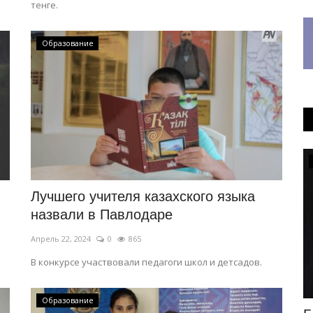
тенге.
Образование
Общество
Лучшего учителя казахского языка
назвали в Павлодаре
Апрель 22, 2024
0
865
В конкурсе участвовали педагоги школ и детсадов.
Образование