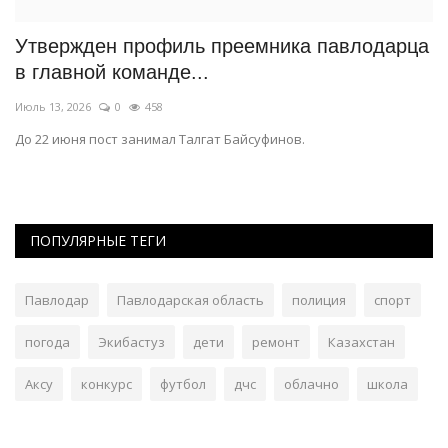
и
Утвержден профиль преемника павлодарца
П
в главной команде...
Ма
Июль 13, 2026
0
458
а
До 22 июня пост занимал Талгат Байсуфинов.
ПОПУЛЯРНЫЕ ТЕГИ
Павлодар
Павлодарская область
полиция
спорт
погода
Экибастуз
дети
ремонт
Казахстан
Аксу
конкурс
футбол
дчс
облачно
школа