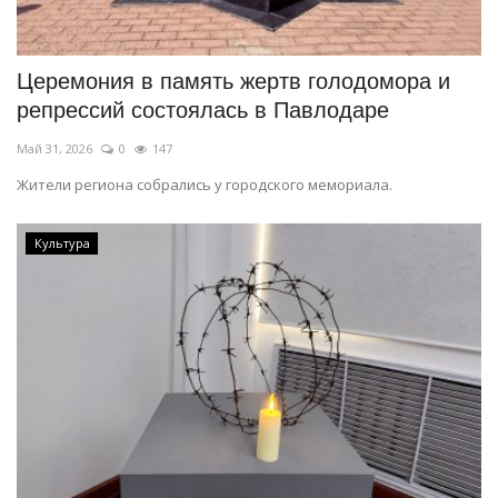
СПОРТ
Церемония в память жертв голодомора и
Чек-лист
репрессий состоялась в Павлодаре
Май 31, 2026
0
147
РАЗВЛЕЧЕНИЯ
Жители региона собрались у городского мемориала.
OFFICIAL
Культура
Курултай
Язык
Қазақша
Русский