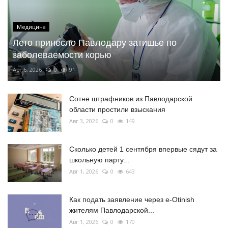
Медицина
Лето принесло Павлодару затишье по
заболеваемости корью
Авг 6, 2026
0
91
Сотне штрафников из Павлодарской
области простили взыскания
Авг 3, 2026
0
149
Сколько детей 1 сентября впервые сядут за
школьную парту...
Авг 1, 2026
0
643
Как подать заявление через e-Otinish
жителям Павлодарской...
Авг 1, 2026
0
170