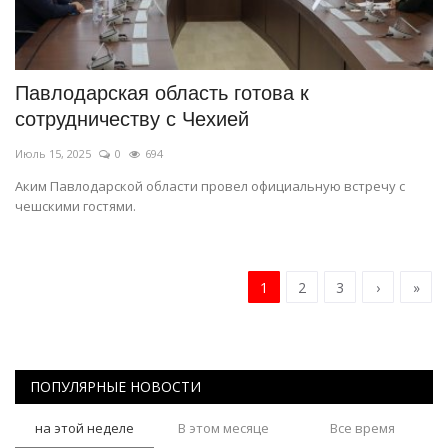
Павлодарская область готова к
сотрудничеству с Чехией
Июль 15, 2025
0
694
Аким Павлодарской области провел официальную встречу с
чешскими гостями.
1
2
3
›
»
ПОПУЛЯРНЫЕ НОВОСТИ
на этой неделе
В этом месяце
Все время