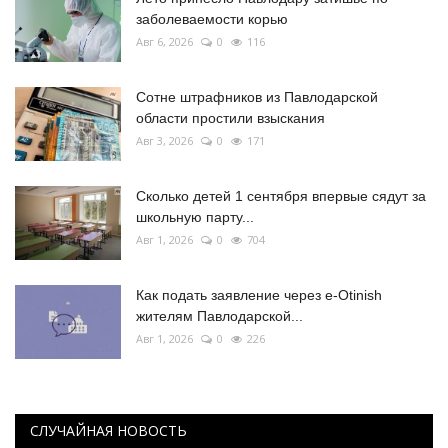
заболеваемости корью
Авг 6, 2026
0
116
Сотне штрафников из Павлодарской
области простили взыскания
Авг 3, 2026
0
171
Сколько детей 1 сентября впервые сядут за
школьную парту...
Авг 1, 2026
0
704
Как подать заявление через e-Otinish
жителям Павлодарской...
Авг 1, 2026
0
226
СЛУЧАЙНАЯ НОВОСТЬ