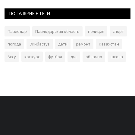
ПОПУЛЯРНЫЕ ТЕГИ
Павлодар
Павлодарская область
полиция
спорт
погода
Экибастуз
дети
ремонт
Казахстан
Аксу
конкурс
футбол
дчс
облачно
школа