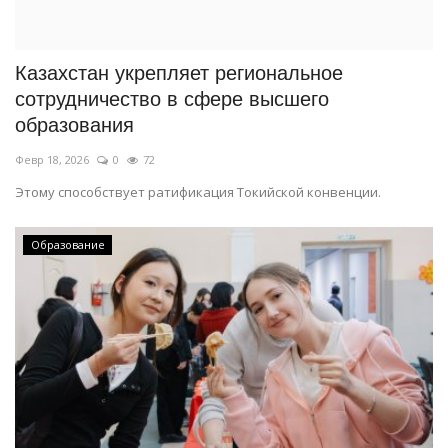
СПОРТ
Казахстан укрепляет региональное
Чек-лист
сотрудничество в сфере высшего
образования
РАЗВЛЕЧЕНИЯ
Февр 18, 2026
0
72
OFFICIAL
Этому способствует ратификация Токийской конвенции.
Курултай
Образование
Язык
Қазақша
Русский