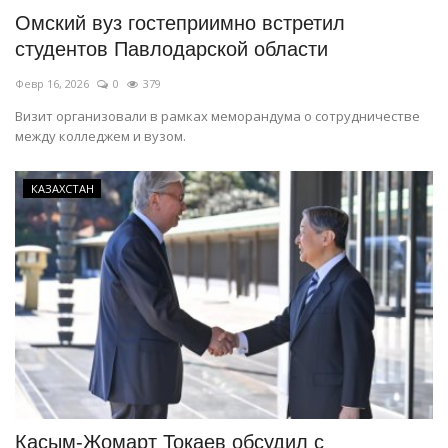
Омский вуз гостеприимно встретил
студентов Павлодарской области
Февр 16, 2026
0
379
Визит организовали в рамках меморандума о сотрудничестве
между колледжем и вузом.
КАЗАХСТАН
Касым-Жомарт Токаев обсудил с