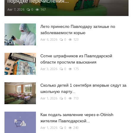
порядке перечисления...
Авг 7, 2026
0
167
Лето принесло Павлодару затишье по
заболеваемости корью
Авг 6, 2026
0
123
Сотне штрафников из Павлодарской
области простили взыскания
Авг 3, 2026
0
175
Сколько детей 1 сентября впервые сядут за
школьную парту...
Авг 1, 2026
0
713
Как подать заявление через e-Otinish
жителям Павлодарской...
Авг 1, 2026
0
240