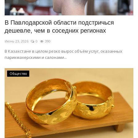
СПОРТ
В Павлодарской области подстричься
Чек-лист
дешевле, чем в соседних регионах
Июнь 23, 2026
0
390
РАЗВЛЕЧЕНИЯ
В Казахстане в целом резко вырос объём услуг, оказанных
парикмахерскими и салонами...
OFFICIAL
Курултай
Общество
Язык
Қазақша
Русский