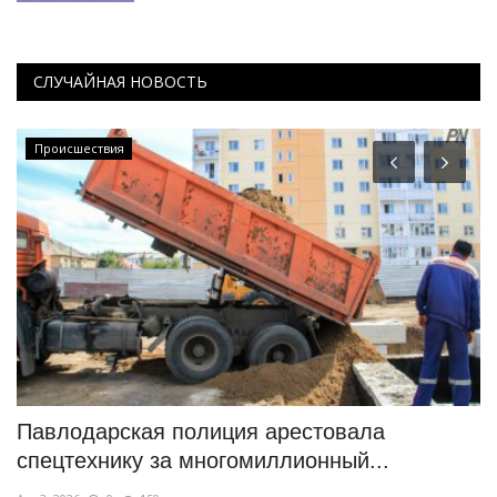
СЛУЧАЙНАЯ НОВОСТЬ
Происшествия
Павлодарская полиция арестовала
«
спецтехнику за многомиллионный...
к