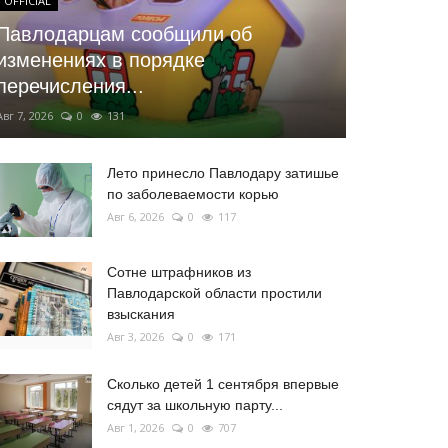
OFFICIAL
Павлодарцам сообщили об
изменениях в порядке
перечисления...
Авг 7, 2026
0
131
Лето принесло Павлодару затишье
по заболеваемости корью
Авг 6, 2026
0
117
Сотне штрафников из
Павлодарской области простили
взыскания
Авг 3, 2026
0
171
Сколько детей 1 сентября впервые
сядут за школьную парту...
Авг 1, 2026
0
707