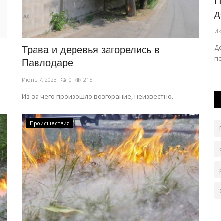
етерана
В Баянауле открылся визит-центр
П
«Сарыарқа сыры»
д
Июль 18, 2026
0
312
Ию
пять
Современный туристический комплекс станет
Д
Трава и деревья загорелись в
отправной точкой для гостей национального...
по
Павлодаре
Июнь 7, 2023
0
215
Из-за чего произошло возгорание, неизвестно.
Происшествия