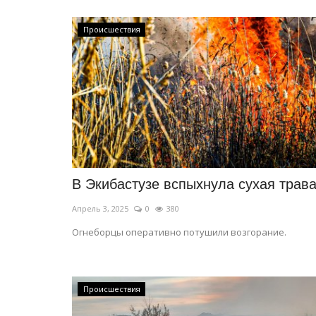
Происшествия
В Экибастузе вспыхнула сухая трав
Апрель 3, 2025
0
380
Огнеборцы оперативно потушили возгорание.
Происшествия