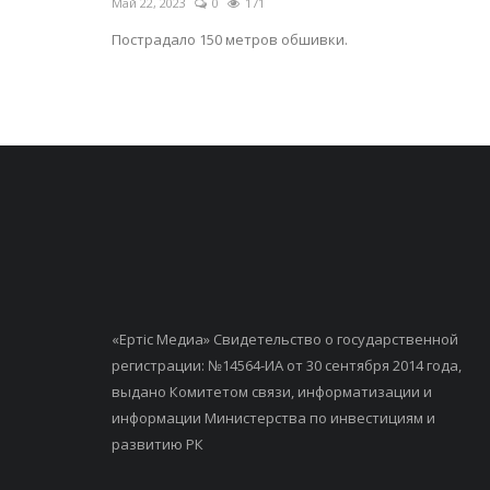
Май 22, 2023
0
171
Пострадало 150 метров обшивки.
«Ертiс Медиа» Свидетельство о государственной
регистрации: №14564-ИА от 30 сентября 2014 года,
выдано Комитетом связи, информатизации и
информации Министерства по инвестициям и
развитию РК