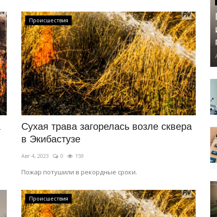
Происшествия
а
Сухая трава загорелась возле сквера
в Экибастузе
Авг 4, 2023
0
159
Пожар потушили в рекордные сроки.
Происшествия