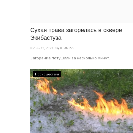
История вещей: фотография в
Май 9, 2026
0
1135
В Павлодарской области проживают всего 
ветеранов-фронтовиков. Но их гораздо...
Сухая трава загорелась в сквере
Экибастуза
Июнь 13, 2023
0
229
Загорание потушили за несколько минут.
Происшествия