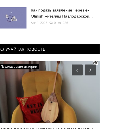
Как подать заявление через e-
Otinish жителям Павлодарской...
Авг 1, 2026
0
226
СЛУЧАЙНАЯ НОВОСТЬ
Павлодарские истории
История одног