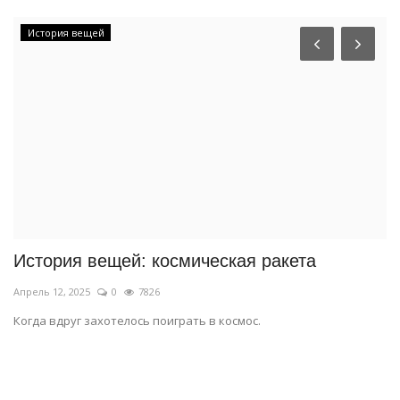
История вещей
История вещей: космическая ракета
Х
Апрель 12, 2025
0
7826
Но
Когда вдруг захотелось поиграть в космос.
Пр
ис
и