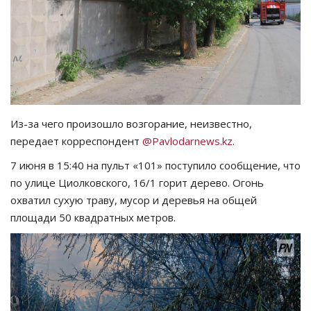
СПОРТ
Чек-лист
РАЗВЛЕЧЕНИЯ
Из-за чего произошло возгорание, неизвестно,
OFFICIAL
передает корреспондент
@Pavlodarnews.kz
.
7 июня в 15:40 на пульт «101» поступило сообщение, что
Курултай
по улице Циолковского, 16/1 горит дерево. Огонь
охватил сухую траву, мусор и деревья на общей
Язык
площади 50 квадратных метров.
Қазақша
Русский