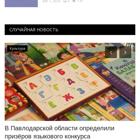
Авг 1, 2026
0
170
СЛУЧАЙНАЯ НОВОСТЬ
Культура
В Павлодарской области определили
В
призёров языкового конкурса
н