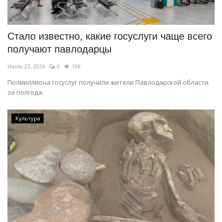
СПОРТ
Стало известно, какие госуслуги чаще всего
Чек-лист
получают павлодарцы
Июль 23, 2026
0
108
РАЗВЛЕЧЕНИЯ
Полмиллиона госуслуг получили жители Павлодарской области
за полгода.
OFFICIAL
Курултай
Культура
Язык
Қазақша
Русский