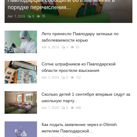
порядке перечисления...
Авг 7, 2026
0
70
Лето принесло Павлодару затишье по
заболеваемости корью
Авг 6, 2026
0
93
Сотне штрафников из Павлодарской
области простили взыскания
Авг 3, 2026
0
152
Сколько детей 1 сентября впервые сядут за
школьную парту...
Авг 1, 2026
0
648
Как подать заявление через e-Otinish
жителям Павлодарской...