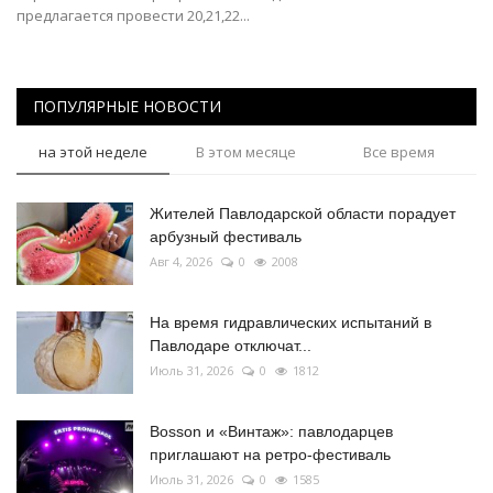
предлагается провести 20,21,22...
ПОПУЛЯРНЫЕ НОВОСТИ
на этой неделе
В этом месяце
Все время
Жителей Павлодарской области порадует
арбузный фестиваль
Авг 4, 2026
0
2008
На время гидравлических испытаний в
Павлодаре отключат...
Июль 31, 2026
0
1812
Bosson и «Винтаж»: павлодарцев
приглашают на ретро-фестиваль
Июль 31, 2026
0
1585