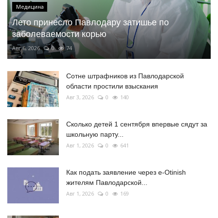
Медицина
Лето принесло Павлодару затишье по
заболеваемости корью
Авг 6, 2026
0
74
Сотне штрафников из Павлодарской
области простили взыскания
Авг 3, 2026
0
140
Сколько детей 1 сентября впервые сядут за
школьную парту...
Авг 1, 2026
0
641
Как подать заявление через e-Otinish
жителям Павлодарской...
Авг 1, 2026
0
169