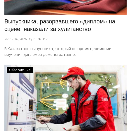
СПОРТ
Выпускника, разорвавшего «диплом» на
Чек-лист
сцене, наказали за хулиганство
Июль 16, 2026
0
112
РАЗВЛЕЧЕНИЯ
В Казахстане выпускника, который во время церемонии
вручения дипломов демонстративно...
OFFICIAL
Курултай
Образование
Язык
Қазақша
Русский