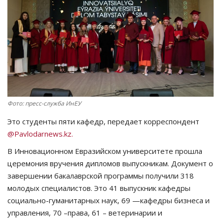
СПОРТ
Чек-лист
РАЗВЛЕЧЕНИЯ
OFFICIAL
Фото: пресс-служба ИнЕУ
Курултай
Это студенты пяти кафедр, передает корреспондент
@Pavlodarnews.kz.
Язык
В Инновационном Евразийском университете прошла
Қазақша
Русский
церемония вручения дипломов выпускникам. Документ о
завершении бакалаврской программы получили 318
молодых специалистов. Это 41 выпускник кафедры
социально-гуманитарных наук, 69 —кафедры бизнеса и
управления, 70 –права, 61 – ветеринарии и