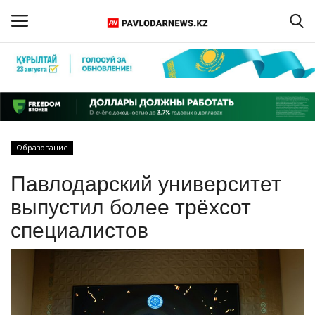
Войти
Регистрация
Главная
Образование
Обратная связь
Павлодарский университет
ПАВЛОДАРСКАЯ ОБЛАСТЬ
выпустил более трёхсот
специалистов
КАЗАХСТАН
МИР
СПЕЦПРОЕКТЫ