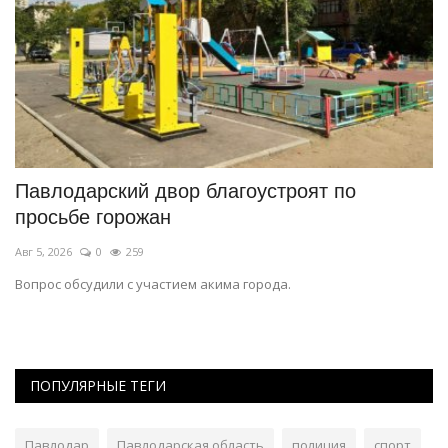
Павлодарский двор благоустроят по
М
просьбе горожан
C
Авг 5, 2026
0
259
Ию
.
Вопрос обсудили с участием акима города.
Пр
пр
ПОПУЛЯРНЫЕ ТЕГИ
Павлодар
Павлодарская область
полиция
спорт