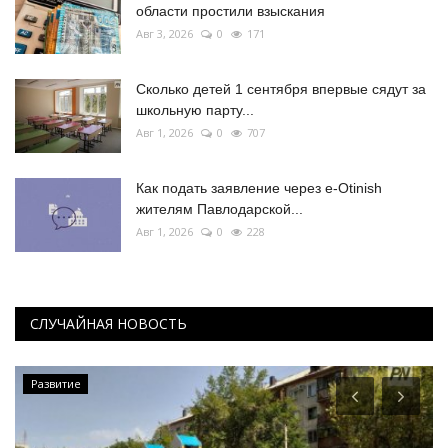
области простили взыскания
Авг 3, 2026
0
171
Сколько детей 1 сентября впервые сядут за
школьную парту...
Авг 1, 2026
0
707
Как подать заявление через e-Otinish
жителям Павлодарской...
Авг 1, 2026
0
228
СЛУЧАЙНАЯ НОВОСТЬ
Развитие