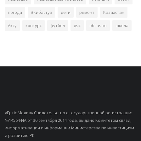
погода
Экибастуз
дети
ремонт
Казахстан
Аксу
конкурс
футбол
дчс
облачно
школа
«Ертiс Медиа» Свидетельство о государственной регистрации:
№14564-ИА от 30 сентября 2014 года, выдано Комитетом связи,
информатизации и информации Министерства по инвестициям
и развитию РК