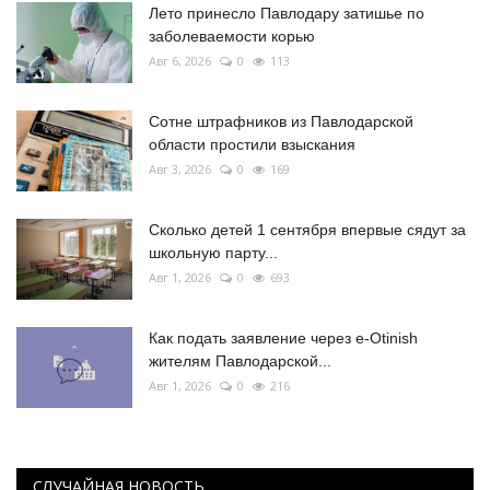
Лето принесло Павлодару затишье по
заболеваемости корью
Авг 6, 2026
0
113
Сотне штрафников из Павлодарской
области простили взыскания
Авг 3, 2026
0
169
Сколько детей 1 сентября впервые сядут за
школьную парту...
Авг 1, 2026
0
693
Как подать заявление через e-Otinish
жителям Павлодарской...
Авг 1, 2026
0
216
СЛУЧАЙНАЯ НОВОСТЬ