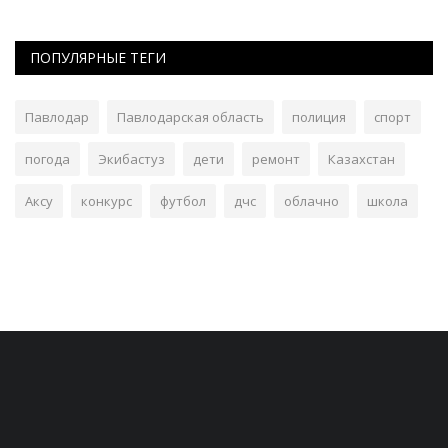
ПОПУЛЯРНЫЕ ТЕГИ
Павлодар
Павлодарская область
полиция
спорт
погода
Экибастуз
дети
ремонт
Казахстан
Аксу
конкурс
футбол
дчс
облачно
школа