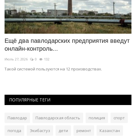
Ещё два павлодарских предприятия введут
М
онлайн-контроль...
C
Июль 27, 2026
0
132
Ию
Такой системой пользуются на 12 производствах.
Пр
пр
ПОПУЛЯРНЫЕ ТЕГИ
Павлодар
Павлодарская область
полиция
спорт
погода
Экибастуз
дети
ремонт
Казахстан