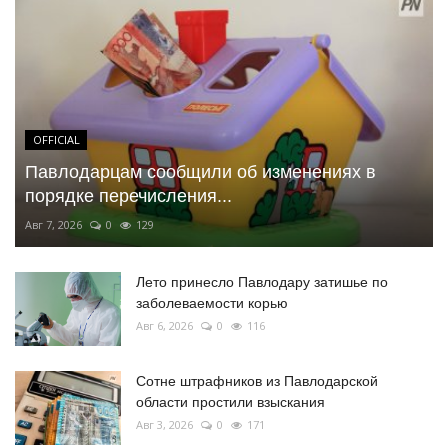
OFFICIAL
Павлодарцам сообщили об изменениях в
порядке перечисления...
Авг 7, 2026
0
129
Лето принесло Павлодару затишье по
заболеваемости корью
Авг 6, 2026
0
116
Сотне штрафников из Павлодарской
области простили взыскания
Авг 3, 2026
0
171