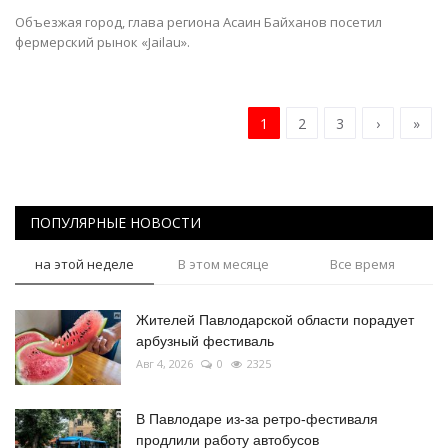
Объезжая город, глава региона Асаин Байханов посетил
фермерский рынок «Jailau».
1
2
3
›
»
ПОПУЛЯРНЫЕ НОВОСТИ
на этой неделе
В этом месяце
Все время
Жителей Павлодарской области порадует
арбузный фестиваль
Авг 4, 2026
0
2325
В Павлодаре из-за ретро-фестиваля
продлили работу автобусов