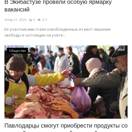
В Экибастузе провели особую ярмарку
вакансий
Февр 21, 2026
0
211
Её участниками стали освобождённые из мест лишения
свободы и состоящие на учёте...
Общество
Павлодарцы смогут приобрести продукты со