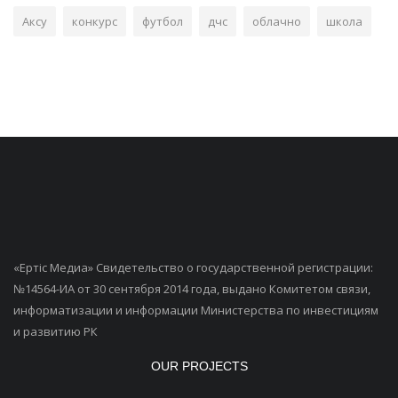
Аксу
конкурс
футбол
дчс
облачно
школа
«Ертiс Медиа» Свидетельство о государственной регистрации:
№14564-ИА от 30 сентября 2014 года, выдано Комитетом связи,
информатизации и информации Министерства по инвестициям
и развитию РК
OUR PROJECTS