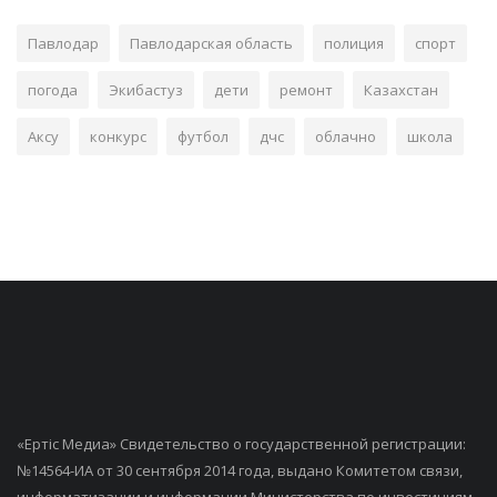
Павлодар
Павлодарская область
полиция
спорт
погода
Экибастуз
дети
ремонт
Казахстан
Аксу
конкурс
футбол
дчс
облачно
школа
«Ертiс Медиа» Свидетельство о государственной регистрации:
№14564-ИА от 30 сентября 2014 года, выдано Комитетом связи,
информатизации и информации Министерства по инвестициям