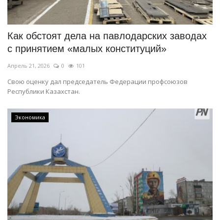
СПОРТ
Как обстоят дела на павлодарских заводах
Чек-лист
с принятием «малых конституций»
Апрель 21, 2026
0
101
РАЗВЛЕЧЕНИЯ
Свою оценку дал председатель Федерации профсоюзов
Республики Казахстан.
OFFICIAL
Курултай
Экономика
Язык
Қазақша
Русский