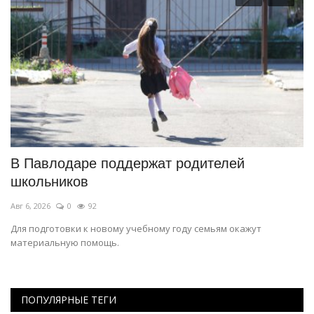
ки
В Павлодаре поддержат родителей
В
школьников
о
Авг 6, 2026
0
92
Ию
Для подготовки к новому учебному году семьям окажут
По
материальную помощь.
ав
ПОПУЛЯРНЫЕ ТЕГИ