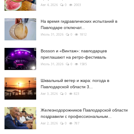
Авг 4, 2026
0
2003
На время гидравлических испытаний в
Павлодаре отключат...
Июль 31, 2026
0
1812
Bosson и «Винтаж»: павлодарцев
приглашают на ретро-фестиваль
Июль 31, 2026
0
1585
Шквальный ветер и жара: погода в
Павлодарской области 3...
Авг 3, 2026
0
823
Железнодорожников Павлодарской области
поздравили с профессиональным...
Авг 2, 2026
0
787