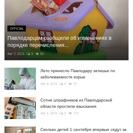
OFFICIAL
Павлодарцам сообщили об изменениях в
порядке перечисления...
Авг 7, 2026
0
80
Лето принесло Павлодару затишье по
заболеваемости корью
Авг 6, 2026
0
95
Сотне штрафников из Павлодарской
области простили взыскания
Авг 3, 2026
0
153
Сколько детей 1 сентября впервые сядут за