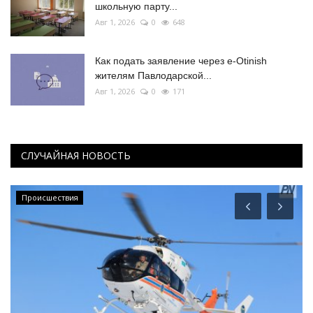
школьную парту...
Авг 1, 2026
0
648
Как подать заявление через e-Otinish
жителям Павлодарской...
Авг 1, 2026
0
171
СЛУЧАЙНАЯ НОВОСТЬ
Происшествия