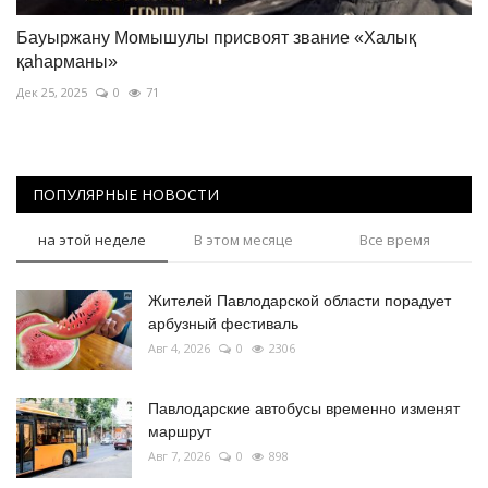
Бауыржану Момышулы присвоят звание «Халық
қаһарманы»
Дек 25, 2025
0
71
ПОПУЛЯРНЫЕ НОВОСТИ
на этой неделе
В этом месяце
Все время
Жителей Павлодарской области порадует
арбузный фестиваль
Авг 4, 2026
0
2306
Павлодарские автобусы временно изменят
маршрут
Авг 7, 2026
0
898