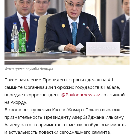
СПОРТ
Чек-лист
РАЗВЛЕЧЕНИЯ
OFFICIAL
Фото пресс-службы Акорды
Курултай
Такое заявление Президент страны сделал на XII
Язык
саммите Организации тюркских государств в Габале,
передает корреспондент
@
Pavlodarnews
.
kz
со ссылкой
Қазақша
Русский
на Акорду.
В своем выступлении Касым-Жомарт Токаев выразил
признательность Президенту Азербайджана Ильхаму
Алиеву за гостеприимство, отметив особую значимость
и актуальность повестки сегодняшнего саммита.