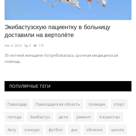
Экибастузскую пациентку в больницу
Ч
доставили на вертолёте
ш
Авг 4, 2026
0
176
Ию
35-летней женщине потребовалась срочная медицинская
Вы
помощь.
вы
ПОПУЛЯРНЫЕ ТЕГИ
Павлодар
Павлодарская область
полиция
спорт
погода
Экибастуз
дети
ремонт
Казахстан
Аксу
конкурс
футбол
дчс
облачно
школа