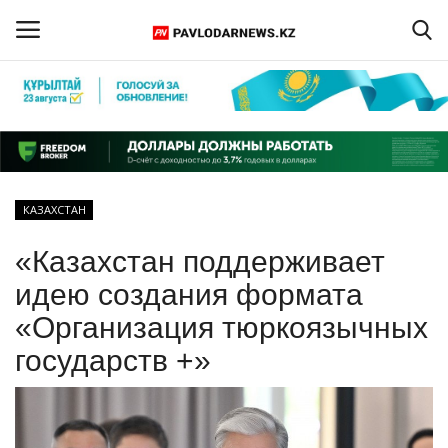
Войти
Регистрация
Главная
КАЗАХСТАН
Обратная связь
«Казахстан поддерживает
ПАВЛОДАРСКАЯ ОБЛАСТЬ
идею создания формата
«Организация тюркоязычных
КАЗАХСТАН
государств +»
МИР
СПЕЦПРОЕКТЫ