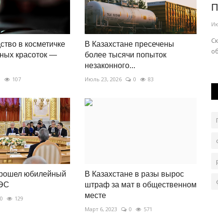
области простили взыскания
П
Авг 3, 2026
0
154
Ию
В стране вступил в действие закон «Об амнистии» в
Ск
ство в косметичке
В Казахстане пресечены
связи с принятием новой Конституции.
об
та в
ных красоток —
более тысячи попыток
незаконного...
0
107
Июль 23, 2026
0
83
прошел юбилейный
В Казахстане в разы вырос
ЭС
штраф за мат в общественном
месте
0
129
Март 6, 2023
0
571