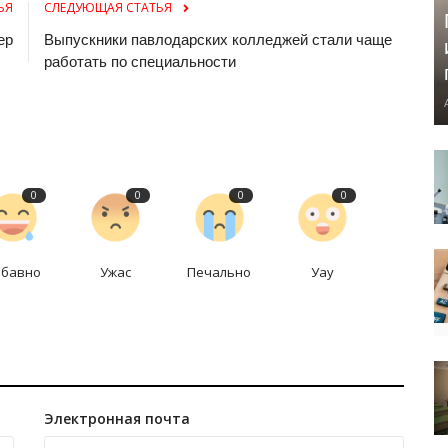
ЬЯ
СЛЕДУЮЩАЯ СТАТЬЯ
ер
Выпускники павлодарских колледжей стали чаще
работать по специальности
0
0
0
0
абавно
Ужас
Печально
Уау
Электронная почта