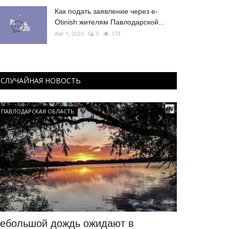
Как подать заявление через e-
Otinish жителям Павлодарской...
Авг 1, 2026
0
173
СЛУЧАЙНАЯ НОВОСТЬ
ПАВЛОДАРСКАЯ ОБЛАСТЬ
Футбол
ебольшой дождь ожидают в
Что проис