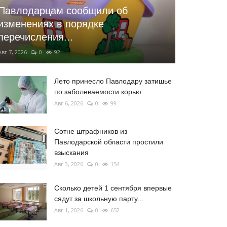
Павлодарцам сообщили об
изменениях в порядке
перечисления...
Авг 7, 2026
0
92
Лето принесло Павлодару затишье
по заболеваемости корью
Авг 6, 2026
0
99
Сотне штрафников из
Павлодарской области простили
взыскания
Авг 3, 2026
0
154
Сколько детей 1 сентября впервые
сядут за школьную парту...
Авг 1, 2026
0
652