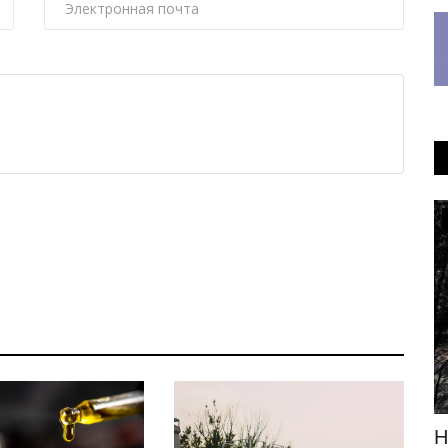
Экономика
Сотне штрафников из Павлодарской
Н