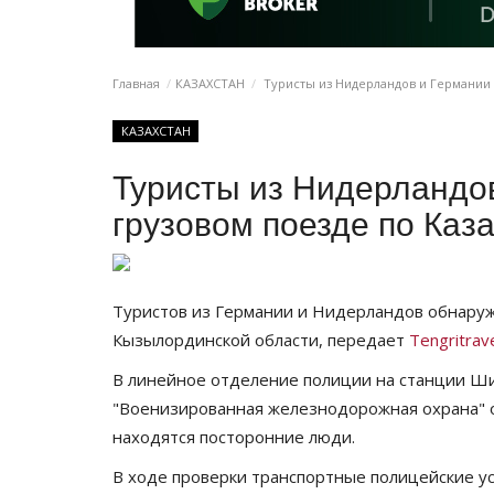
Главная
КАЗАХСТАН
Туристы из Нидерландов и Германии к
КАЗАХСТАН
Туристы из Нидерландов
грузовом поезде по Каз
Туристов из Германии и Нидерландов обнаруж
Кызылординской области, передает
Tengritrave
В линейное отделение полиции на станции Ш
"Военизированная железнодорожная охрана" о 
находятся посторонние люди.
В ходе проверки транспортные полицейские у