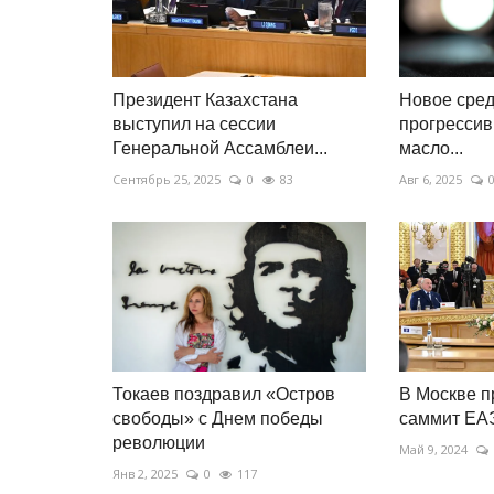
республиканский турнир по
фигурному...
Март 28, 2026
0
1610
Президент Казахстана
Новое сред
Торжественное открытие состоялось 28 мар
выступил на сессии
прогрессив
Ледовом дворце «Астана».
Генеральной Ассамблеи...
масло...
Сентябрь 25, 2025
0
83
Авг 6, 2025
Токаев поздравил «Остров
В Москве 
свободы» с Днем победы
саммит ЕА
революции
Май 9, 2024
Янв 2, 2025
0
117