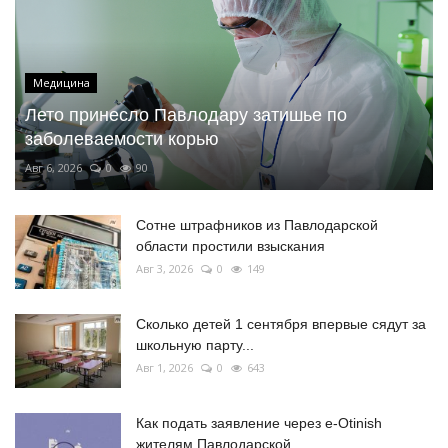
Медицина
Лето принесло Павлодару затишье по
заболеваемости корью
Авг 6, 2026
0
90
Сотне штрафников из Павлодарской
области простили взыскания
Авг 3, 2026
0
149
Сколько детей 1 сентября впервые сядут за
школьную парту...
Авг 1, 2026
0
643
Как подать заявление через e-Otinish
жителям Павлодарской...