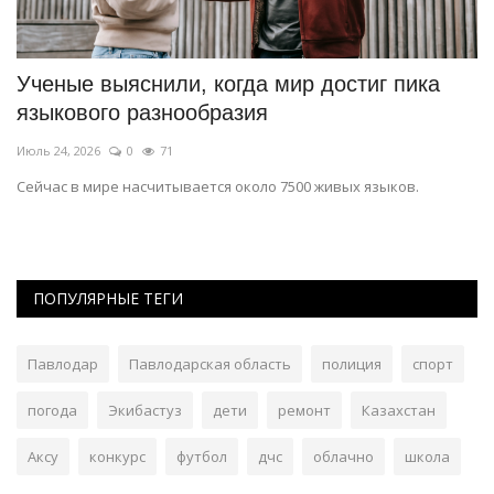
ой
Ученые выяснили, когда мир достиг пика
Н
языкового разнообразия
П
Июль 24, 2026
0
71
Ию
ны
Сейчас в мире насчитывается около 7500 живых языков.
Ре
го
ПОПУЛЯРНЫЕ ТЕГИ
Павлодар
Павлодарская область
полиция
спорт
погода
Экибастуз
дети
ремонт
Казахстан
Аксу
конкурс
футбол
дчс
облачно
школа