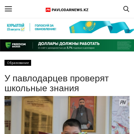
Войти
Регистрация
Главная
Образование
Обратная связь
У павлодарцев проверят
ПАВЛОДАРСКАЯ ОБЛАСТЬ
школьные знания
КАЗАХСТАН
МИР
СПЕЦПРОЕКТЫ