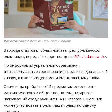
СПОРТ
Чек-лист
РАЗВЛЕЧЕНИЯ
Иллюстративное фото Константина Шелкова
OFFICIAL
В городе стартовал областной этап республиканской
олимпиады, передаёт корреспондент
@Pavlodarnews.kz
.
Курултай
По информации управления образования,
интеллектуальные соревнования продлится два дня, 4-5
Язык
января, в школе-лицее имени Аманжола Шамкенова.
Қазақша
Русский
Олимпиада пройдёт по 15 предметам естественно-
математического и общественно-гуманитарного
направлений среди учащихся 9-11 классов. Школьник
может участвовать в олимпиаде только по одному
предмету.