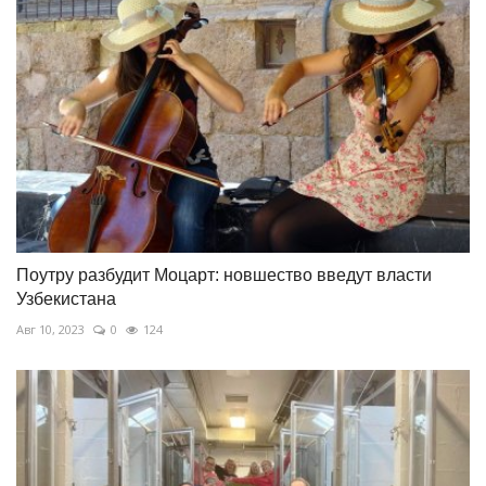
Поутру разбудит Моцарт: новшество введут власти
Узбекистана
Авг 10, 2023
0
124