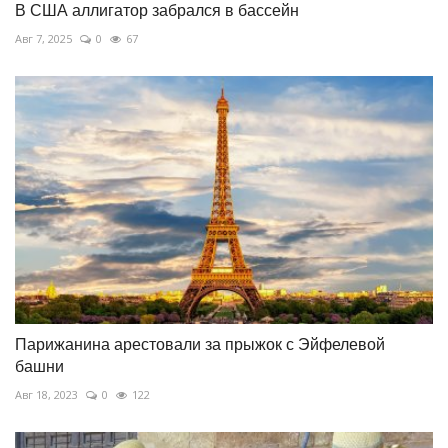
В США аллигатор забрался в бассейн
Авг 7, 2025
0
67
Парижанина арестовали за прыжок с Эйфелевой
башни
Авг 18, 2023
0
122