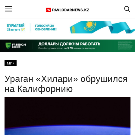
Войти
Регистрация
Главная
МИР
Обратная связь
Ураган «Хилари» обрушился
ПАВЛОДАРСКАЯ ОБЛАСТЬ
на Калифорнию
КАЗАХСТАН
МИР
СПЕЦПРОЕКТЫ