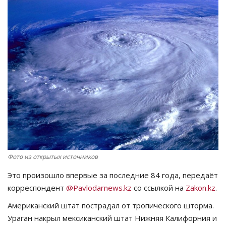
СПОРТ
Чек-лист
РАЗВЛЕЧЕНИЯ
OFFICIAL
Курултай
Язык
Фото из открытых источников
Қазақша
Русский
Это произошло впервые за последние 84 года, передаёт
корреспондент
@Pavlodarnews.kz
со ссылкой на
Zakon.kz
.
Американский штат пострадал от тропического шторма.
Ураган накрыл мексиканский штат Нижняя Калифорния и