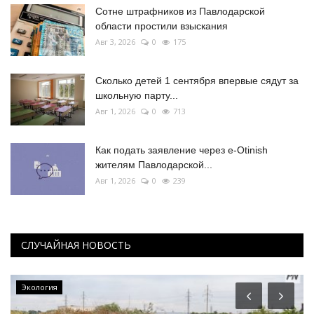
Сотне штрафников из Павлодарской
области простили взыскания
Авг 3, 2026
0
175
Сколько детей 1 сентября впервые сядут за
школьную парту...
Авг 1, 2026
0
713
Как подать заявление через e-Otinish
жителям Павлодарской...
Авг 1, 2026
0
239
СЛУЧАЙНАЯ НОВОСТЬ
Экология