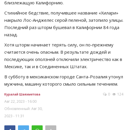
близлежащую Калифорнию.
Стихийное бедствие, получившее название «Хилари»
накрыло Лос-Анджелес серой пеленой, затопило улицы.
Последний раз шторм бушевал в Калифорнии 84 года
назад.
Хотя шторм начинает терять силу, он по-прежнему
считается очень опасным. В результате дождей и
последующих оползней отключили электричество как в
Мексике, так и в Соединенных Штатах.
В субботу в мексиканском городе Санта-Розалия утонул
мужчина, машину которого смыло сильным течением.
0
124
Куралай Шаяхметова
Авг 22, 2023 - 16:00
Обновленный: Авг 30,
2023 - 11:31