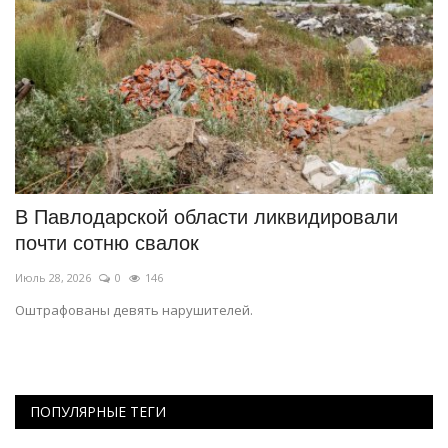
В Павлодарской области ликвидировали
Д
почти сотню свалок
п
Июль 28, 2026
0
146
Ию
Оштрафованы девять нарушителей.
Эф
ПОПУЛЯРНЫЕ ТЕГИ