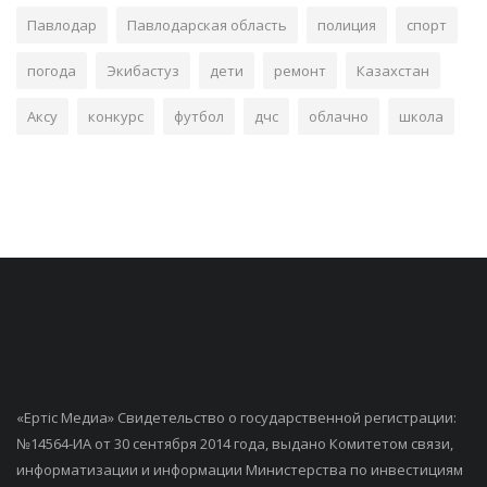
Павлодар
Павлодарская область
полиция
спорт
погода
Экибастуз
дети
ремонт
Казахстан
Аксу
конкурс
футбол
дчс
облачно
школа
«Ертiс Медиа» Свидетельство о государственной регистрации:
№14564-ИА от 30 сентября 2014 года, выдано Комитетом связи,
информатизации и информации Министерства по инвестициям