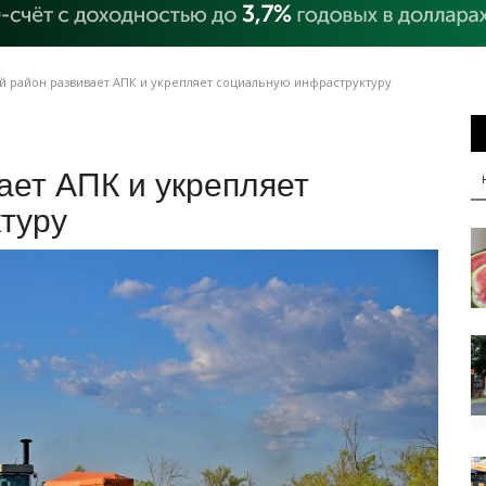
 район развивает АПК и укрепляет социальную инфраструктуру
ает АПК и укрепляет
туру