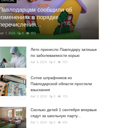
OFFICIAL
Павлодарцам сообщили об
изменениях в порядке
перечисления...
Авг 7, 2026
0
105
Лето принесло Павлодару затишье
по заболеваемости корью
Авг 6, 2026
0
105
Сотне штрафников из
Павлодарской области простили
взыскания
Авг 3, 2026
0
155
Сколько детей 1 сентября впервые
сядут за школьную парту...
Авг 1, 2026
0
653