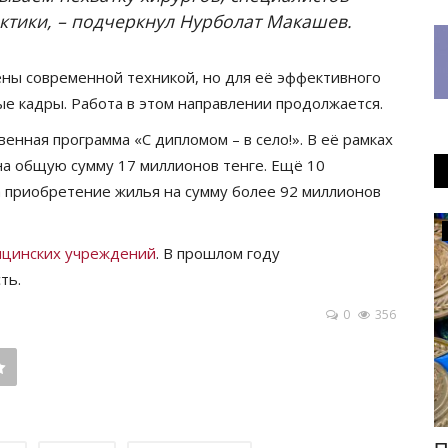
ктики,
–
подчеркнул
Нурболат
Макашев
.
ны современной техникой, но для её эффективного
 кадры. Работа в этом направлении продолжается.
твенная программа
«
С дипломом
–
в село!
».
В её рамках
на общую сумму 17 миллионов тенге. Ещё 10
 приобретение жилья на сумму более 92 миллионов
РАЗВЛЕЧЕНИЯ
ицинских учреждений
. В прошлом году
ть.
0
356