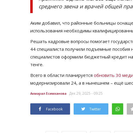
среднего звена и врачей общей пра
Аким добавил, что районные больницы оснаще
использования необходимы квалифицированные
Решать кадровые вопросы помогает государс
44 специалиста получили подъемные пособия 
специалистов оформили бюджетный кредит на
тенге.
Хоккей
Всего в области планируется
обновить 30 мед
модернизировали 24, а в нынешнем
–
ещё шес
Дек 29, 2025 - 09:25
Акмарал Есимханова
Facebook
Twitter