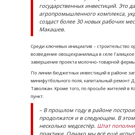
государственных инвестиций. Это 
агропромышленного комплекса, укр
создаст более 30 новых рабочих мес
Макашев
.
Среди ключевых инициатив
–
строительство ор
возведение овощехранилища в селе Галицкое 
завершение проекта молочно-товарной фермы 
По линии бюджетных инвестиций в районе за
минифутбольного
поля, капитальный ремонт Д
Таволжан. Кроме того, по просьбе жителей в
К
пункт.
–
В прошлом году в районе построи
продолжатся и в следующем. В этом
несколько медсестёр.
Штат пополни
практики. Однако мы всё ещё испыт