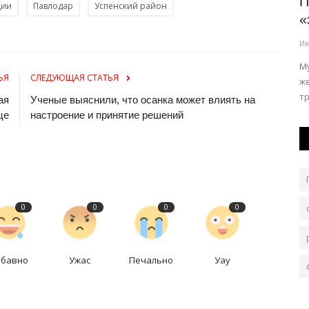
надели
Павлодарцев пригласили на встречу с
П
ции
Павлодар
Успенский район
командой КВН
«
Июль 27, 2026
0
106
Ию
ердить
Мероприятие пройдет в рамках проекта JASTAR TALK.
М
ЬЯ
СЛЕДУЮЩАЯ СТАТЬЯ
ж
т
ая
Ученые выяснили, что осанка может влиять на
це
настроение и принятие решений
0
0
0
0
абавно
Ужас
Печально
Уау