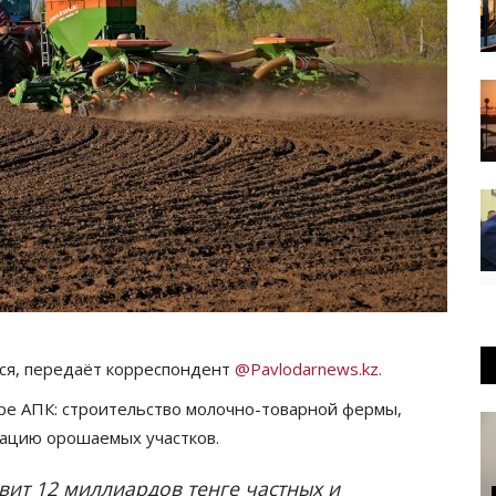
ся, передаёт корреспондент
@Pavlodarnews.kz.
ре АПК: строительство молочно-товарной фермы,
тацию орошаемых участков.
вит 12 миллиардов тенге частных и