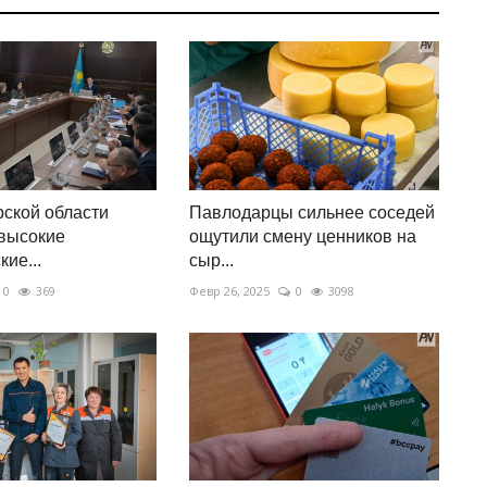
ской области
Павлодарцы сильнее соседей
высокие
ощутили смену ценников на
ие...
сыр...
0
369
Февр 26, 2025
0
3098