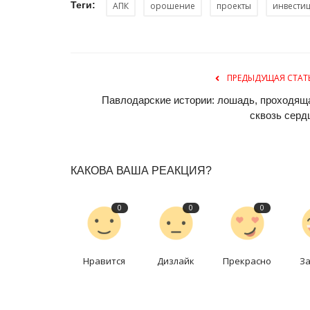
На павлодарских хоккеистов 
Теги:
АПК
орошение
проекты
инвести
последнее «золото» Азиады
Февр 14, 2025
0
2733
Они помогли национальной сборной подтв
ПРЕДЫДУЩАЯ СТАТ
звание сильнейшей.
Павлодарские истории: лошадь, проходящ
сквозь серд
КАКОВА ВАША РЕАКЦИЯ?
0
0
0
Нравится
Дизлайк
Прекрасно
З