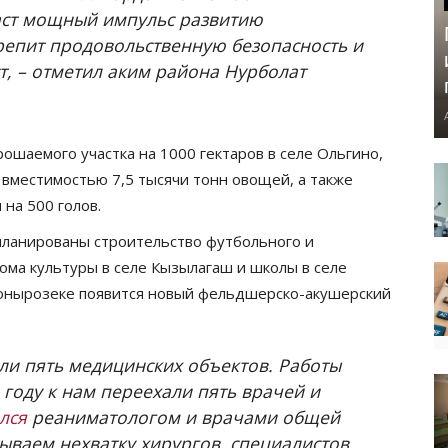
даст мощный импульс развитию
епит продовольственную безопасность и
т,
–
отметил аким района
Нурболат
ошаемого участка на 1000 гектаров в селе Ольгино,
вместимостью 7,5 тысячи тонн овощей, а также
на 500 голов.
планированы строительство футбольного и
ома культуры в селе Кызылагаш и школы в селе
онырозеке
появится новый фельдшерско-акушерский
ли пять медицинских объектов. Работы
 году к нам переехали пять врачей и
лся
реаниматологом и врачами общей
ываем нехватку хирургов, специалистов