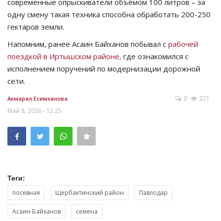
современные опрыскиватели объёмом 100 литров – за
одну смену такая техника способна обработать 200-250
гектаров земли.
Напомним, ранее Асаин Байханов побывал с
рабочей
поездкой в Иртышском районе,
где ознакомился с
исполнением поручений по модернизации дорожной
сети.
0
221
Акмарал Есимханова
Май 8, 2026 - 12:25
Теги:
посевная
Щербактинский район
Павлодар
Асаин Байханов
семена