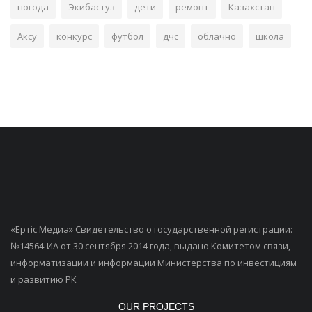
погода
Экибастуз
дети
ремонт
Казахстан
Аксу
конкурс
футбол
дчс
облачно
школа
«Ертiс Медиа» Свидетельство о государственной регистрации:
№14564-ИА от 30 сентября 2014 года, выдано Комитетом связи,
информатизации и информации Министерства по инвестициям
и развитию РК
OUR PROJECTS