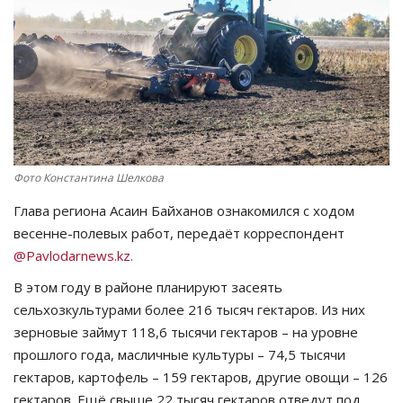
СПОРТ
Чек-лист
РАЗВЛЕЧЕНИЯ
OFFICIAL
Фото Константина Шелкова
Глава региона Асаин Байханов ознакомился с ходом
Курултай
весенне-полевых работ, передаёт корреспондент
@Pavlodarnews.kz.
Язык
В этом году в районе планируют засеять
Қазақша
Русский
сельхозкультурами более 216 тысяч гектаров. Из них
зерновые займут 118,6 тысячи гектаров – на уровне
прошлого года, масличные культуры – 74,5 тысячи
гектаров, картофель – 159 гектаров, другие овощи – 126
гектаров. Ещё свыше 22 тысяч гектаров отведут под