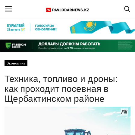
Войти
Регистрация
Главная
Экономика
Обратная связь
Техника, топливо и дроны:
ПАВЛОДАРСКАЯ ОБЛАСТЬ
как проходит посевная в
Щербактинском районе
КАЗАХСТАН
МИР
СПЕЦПРОЕКТЫ