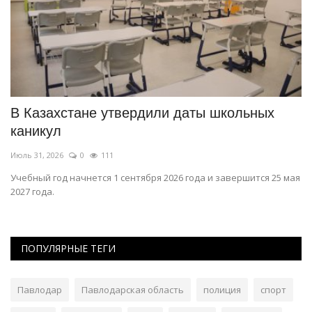
В Казахстане утвердили даты школьных
В
каникул
т
Июль 31, 2026
0
111
Ма
Учебный год начнется 1 сентября 2026 года и завершится 25 мая
Уч
2027 года.
Па
ПОПУЛЯРНЫЕ ТЕГИ
Павлодар
Павлодарская область
полиция
спорт