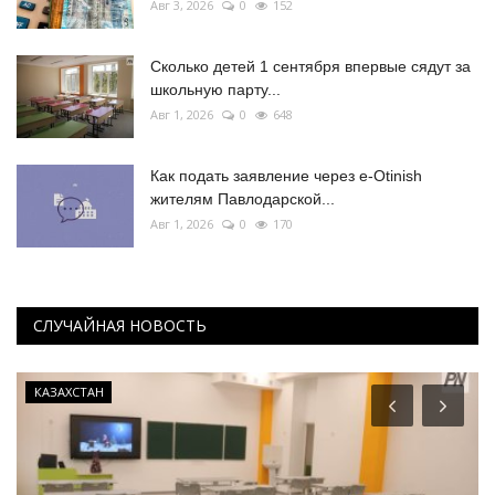
Авг 3, 2026
0
152
Сколько детей 1 сентября впервые сядут за
школьную парту...
Авг 1, 2026
0
648
Как подать заявление через e-Otinish
жителям Павлодарской...
Авг 1, 2026
0
170
СЛУЧАЙНАЯ НОВОСТЬ
КАЗАХСТАН