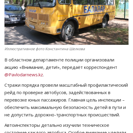
СПОРТ
Чек-лист
РАЗВЛЕЧЕНИЯ
Иллюстративное фото Константина Шелкова
OFFICIAL
В областном департаменте полиции организовали
акцию «Внимание, дети!», передаёт корреспондент
Курултай
@Pavlodarnews.kz
.
Стражи порядка провели масштабный профилактический
Язык
рейд по проверке автобусов, задействованных в
Қазақша
Русский
перевозке юных пассажиров. Главная цель инспекции –
обеспечить максимальную безопасность детей в пути и
не допустить дорожно-транспортных происшествий.
Автоинспекторы детально изучили техническое
состояние каждого автобуса. Особое внимание уделили