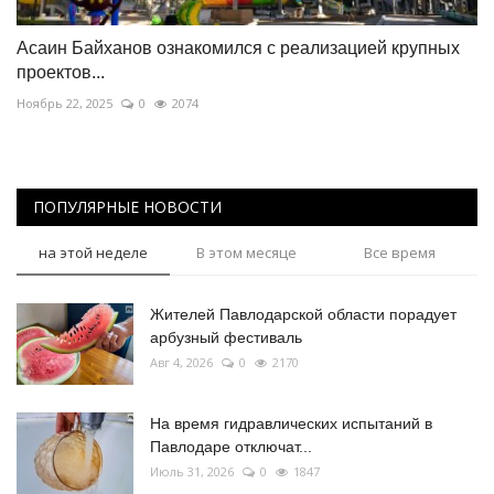
Асаин Байханов ознакомился с реализацией крупных
проектов...
Ноябрь 22, 2025
0
2074
ПОПУЛЯРНЫЕ НОВОСТИ
на этой неделе
В этом месяце
Все время
Жителей Павлодарской области порадует
арбузный фестиваль
Авг 4, 2026
0
2170
На время гидравлических испытаний в
Павлодаре отключат...
Июль 31, 2026
0
1847