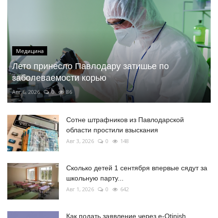
Медицина
Лето принесло Павлодару затишье по
заболеваемости корью
Авг 6, 2026
0
86
Сотне штрафников из Павлодарской
области простили взыскания
Авг 3, 2026
0
148
Сколько детей 1 сентября впервые сядут за
школьную парту...
Авг 1, 2026
0
642
Как подать заявление через e-Otinish