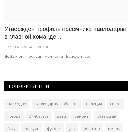
Утвержден профиль преемника павлодарца
П
в главной команде...
т
Июль 13, 2026
0
458
Ма
До 22 июня пост занимал Талгат Байсуфинов.
Ту
ПОПУЛЯРНЫЕ ТЕГИ
Павлодар
Павлодарская область
полиция
спорт
погода
Экибастуз
дети
ремонт
Казахстан
Аксу
конкурс
футбол
дчс
облачно
школа