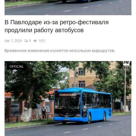
СПОРТ
В Павлодаре из-за ретро-фестиваля
Чек-лист
продлили работу автобусов
Авг 7, 2026
0
1631
РАЗВЛЕЧЕНИЯ
Временное изменение коснется нескольких маршрутов.
OFFICIAL
OFFICIAL
Курултай
Язык
Қазақша
Русский