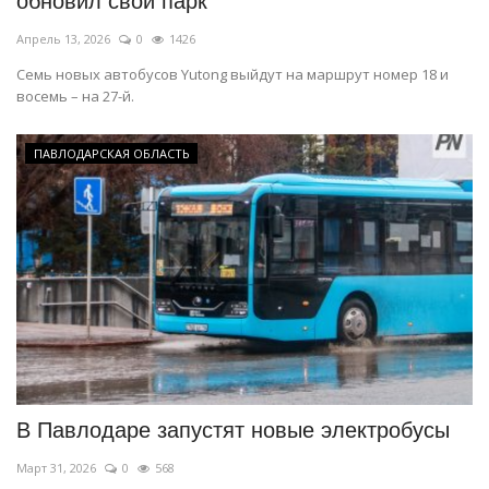
обновил свой парк
Апрель 13, 2026
0
1426
Семь новых автобусов Yutong выйдут на маршрут номер 18 и
восемь – на 27-й.
ПАВЛОДАРСКАЯ ОБЛАСТЬ
В Павлодаре запустят новые электробусы
Март 31, 2026
0
568