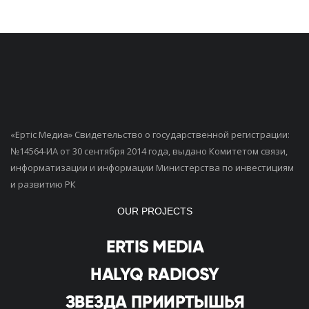
«Ертiс Медиа» Свидетельство о государственной регистрации:
№14564-ИА от 30 сентября 2014 года, выдано Комитетом связи,
информатизации и информации Министерства по инвестициям
и развитию РК
OUR PROJECTS