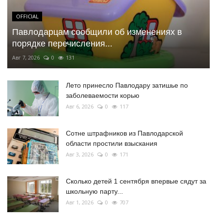
OFFICIAL
Павлодарцам сообщили об изменениях в
порядке перечисления...
Авг 7, 2026
0
131
Лето принесло Павлодару затишье по
заболеваемости корью
Авг 6, 2026
0
117
Сотне штрафников из Павлодарской
области простили взыскания
Авг 3, 2026
0
171
Сколько детей 1 сентября впервые сядут за
школьную парту...
Авг 1, 2026
0
707