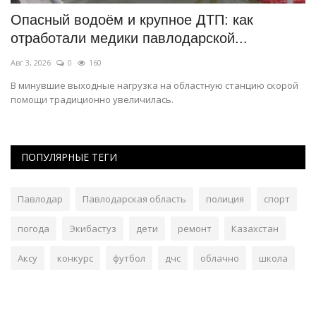
Опасный водоём и крупное ДТП: как
П
отработали медики павлодарской...
с
Авг 3, 2026
0
160
Ию
В минувшие выходные нагрузка на областную станцию скорой
Ко
помощи традиционно увеличилась.
тр
ПОПУЛЯРНЫЕ ТЕГИ
Павлодар
Павлодарская область
полиция
спорт
погода
Экибастуз
дети
ремонт
Казахстан
Аксу
конкурс
футбол
дчс
облачно
школа