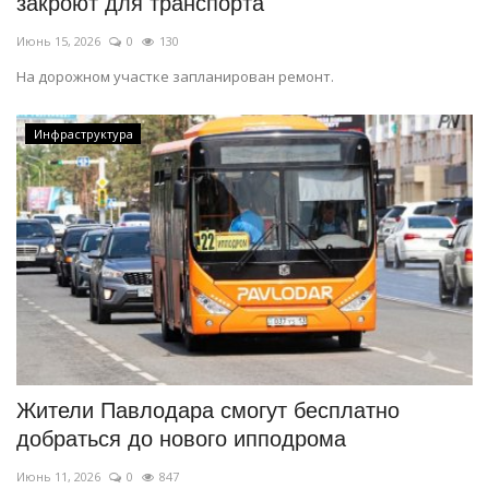
закроют для транспорта
Июнь 15, 2026
0
130
На дорожном участке запланирован ремонт.
Инфраструктура
Жители Павлодара смогут бесплатно
добраться до нового ипподрома
Июнь 11, 2026
0
847