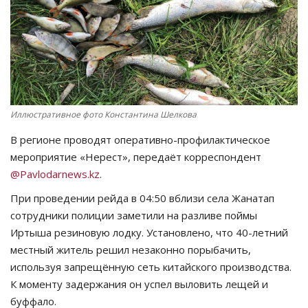
СПОРТ
Чек-лист
РАЗВЛЕЧЕНИЯ
Иллюстративное фото Константина Шелкова
OFFICIAL
В регионе проводят оперативно-профилактическое
мероприятие «Нерест», передаёт корреспондент
Курултай
@Pavlodarnews.kz
.
При проведении рейда в 04:50 вблизи села Жанатап
Язык
сотрудники полиции заметили на разливе поймы
Қазақша
Русский
Иртыша резиновую лодку. Установлено, что 40-летний
местный житель решил незаконно порыбачить,
используя запрещённую сеть китайского производства.
К моменту задержания он успел выловить лещей и
буффало.