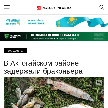
Войти
Регистрация
Главная
Происшествия
Обратная связь
В Актогайском районе
ПАВЛОДАРСКАЯ ОБЛАСТЬ
задержали браконьера
КАЗАХСТАН
МИР
СПЕЦПРОЕКТЫ