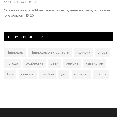
Авг 4, 2026
0
93
Ма
Скорость ветра 9-14 метров в секунду, днём на западе, севере,
В 
юге области 15-20.
бл
ПОПУЛЯРНЫЕ ТЕГИ
Павлодар
Павлодарская область
полиция
спорт
погода
Экибастуз
дети
ремонт
Казахстан
Аксу
конкурс
футбол
дчс
облачно
школа