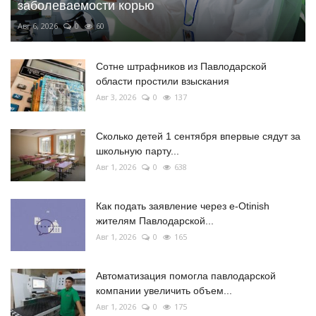
заболеваемости корью
Авг 6, 2026
0
60
Сотне штрафников из Павлодарской
области простили взыскания
Авг 3, 2026
0
137
Сколько детей 1 сентября впервые сядут за
школьную парту...
Авг 1, 2026
0
638
Как подать заявление через e-Otinish
жителям Павлодарской...
Авг 1, 2026
0
165
Автоматизация помогла павлодарской
компании увеличить объем...
Авг 1, 2026
0
175