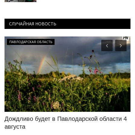
СЛУЧАЙНАЯ НОВОСТЬ
ПАВЛОДАРСКАЯ ОБЛАСТЬ
Дождливо будет в Павлодарской области 4
К
августа
и