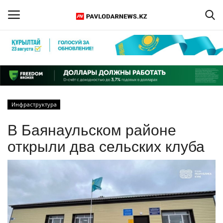
Войти
Регистрация
Главная
Инфраструктура
Обратная связь
В Баянаульском районе
ПАВЛОДАРСКАЯ ОБЛАСТЬ
открыли два сельских клуба
КАЗАХСТАН
МИР
СПЕЦПРОЕКТЫ