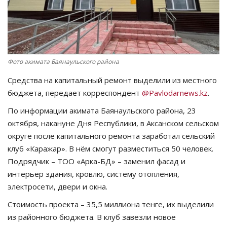
СПОРТ
Чек-лист
Фото акимата Баянаульского района
РАЗВЛЕЧЕНИЯ
Средства на капитальный ремонт выделили из местного
бюджета, передает корреспондент
@Pavlodarnews.kz
.
OFFICIAL
По информации акимата Баянаульского района, 23
Курултай
октября, накануне Дня Республики, в Аксанском сельском
округе после капитального ремонта заработал сельский
Язык
клуб «Каражар». В нём смогут разместиться 50 человек.
Подрядчик – ТОО «Арка-БД» – заменил фасад и
Қазақша
Русский
интерьер здания, кровлю, систему отопления,
электросети, двери и окна.
Стоимость проекта – 35,5 миллиона тенге, их выделили
из районного бюджета. В клуб завезли новое