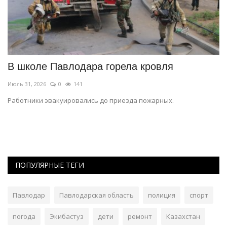
В школе Павлодара горела кровля
П
Июль 31, 2026
0
141
Ию
Работники эвакуировались до приезда пожарных.
Па
ПОПУЛЯРНЫЕ ТЕГИ
Павлодар
Павлодарская область
полиция
спорт
погода
Экибастуз
дети
ремонт
Казахстан