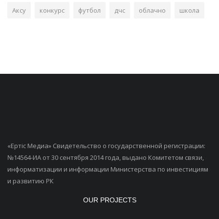
Аксу
конкурс
футбол
дчс
облачно
школа
«Ертiс Медиа» Свидетельство о государственной регистрации:
№14564-ИА от 30 сентября 2014 года, выдано Комитетом связи,
информатизации и информации Министерства по инвестициям
и развитию РК
OUR PROJECTS