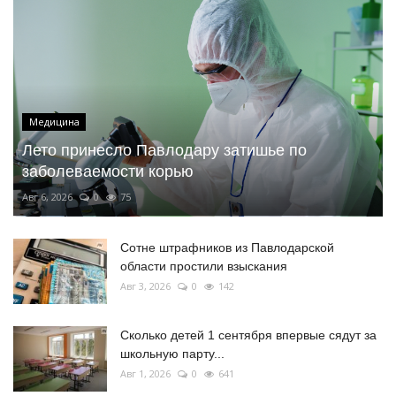
Медицина
Лето принесло Павлодару затишье по
заболеваемости корью
Авг 6, 2026
0
75
Сотне штрафников из Павлодарской
области простили взыскания
Авг 3, 2026
0
142
Сколько детей 1 сентября впервые сядут за
школьную парту...
Авг 1, 2026
0
641