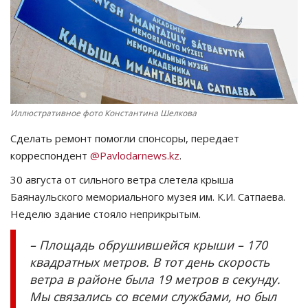
СПОРТ
Чек-лист
РАЗВЛЕЧЕНИЯ
Иллюстративное фото Константина Шелкова
OFFICIAL
Сделать ремонт помогли спонсоры, передает
корреспондент
@Pavlodarnews.kz
.
Курултай
30 августа от сильного ветра слетела крыша
Баянаульского мемориального музея им. К.И. Сатпаева.
Язык
Неделю здание стояло неприкрытым.
Қазақша
Русский
– Площадь обрушившейся крыши – 170
квадратных метров. В тот день скорость
ветра в районе была 19 метров в секунду.
Мы связались со всеми службами, но был