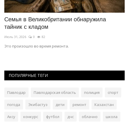
Семья в Великобритании обнаружила
Е
тайник с кладом
о
Июль 31, 2026
0
82
Ию
Это произошло во время ремонта.
Та
ПОПУЛЯРНЫЕ ТЕГИ
Павлодар
Павлодарская область
полиция
спорт
погода
Экибастуз
дети
ремонт
Казахстан
Аксу
конкурс
футбол
дчс
облачно
школа