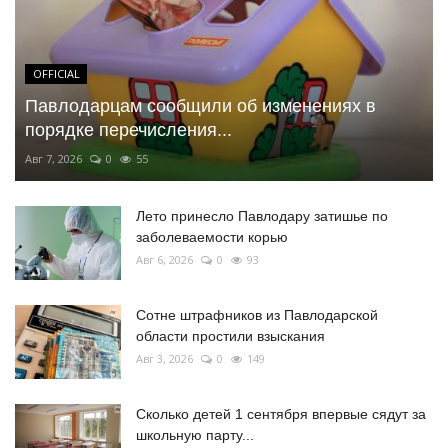
OFFICIAL
Павлодарцам сообщили об изменениях в
порядке перечисления...
Авг 7, 2026
0
55
Лето принесло Павлодару затишье по
заболеваемости корью
Авг 6, 2026
0
93
Сотне штрафников из Павлодарской
области простили взыскания
Авг 3, 2026
0
149
Сколько детей 1 сентября впервые сядут за
школьную парту...