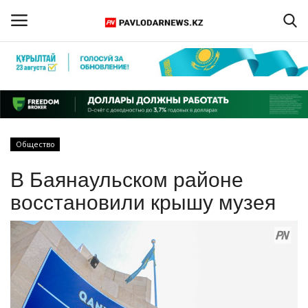
Войти
Регистрация
Главная
Общество
Обратная связь
В Баянаульском районе
ПАВЛОДАРСКАЯ ОБЛАСТЬ
восстановили крышу музея
КАЗАХСТАН
МИР
СПЕЦПРОЕКТЫ