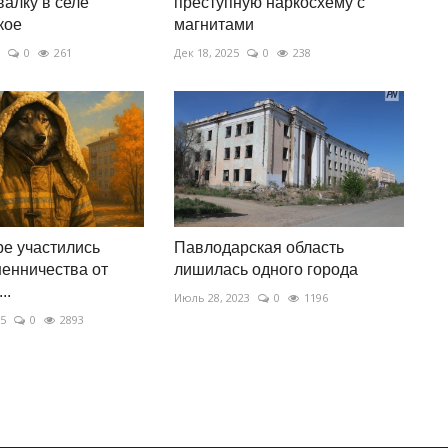
валку в селе
преступную наркосхему с
кое
магнитами
0
261
Дек 18, 2025
0
238
е участились
Павлодарская область
енничества от
лишилась одного города
..
Июль 28, 2023
0
1196
25
0
2893