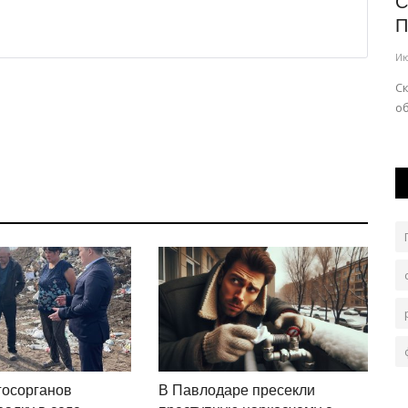
ель
Как сладости могли влиять на
С
человеческий мозг
П
Авг 7, 2026
0
96
Ию
 ДЧС тушат
На его эволюцию могли повлиять фрукты и мед.
Ск
об
госорганов
В Павлодаре пресекли