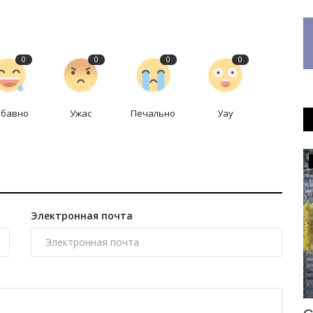
0
0
0
0
абавно
Ужас
Печально
Уау
МИР
Электронная почта