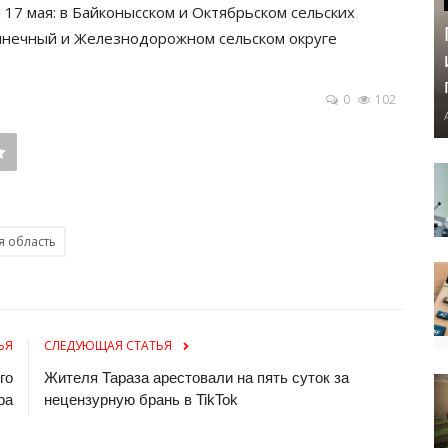
17 мая: в Байконысском и Октябрьском сельских
олнечный и Железнодорожном сельском округе
0
102
я область
ЬЯ
СЛЕДУЮЩАЯ СТАТЬЯ
го
Жителя Тараза арестовали на пять суток за
ра
нецензурную брань в TikTok