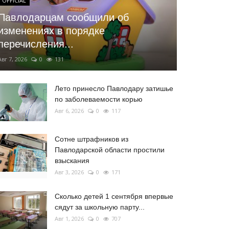
OFFICIAL
Павлодарцам сообщили об
изменениях в порядке
перечисления...
Авг 7, 2026
0
131
Лето принесло Павлодару затишье
по заболеваемости корью
Авг 6, 2026
0
117
Сотне штрафников из
Павлодарской области простили
взыскания
Авг 3, 2026
0
171
Сколько детей 1 сентября впервые
сядут за школьную парту...
Авг 1, 2026
0
707