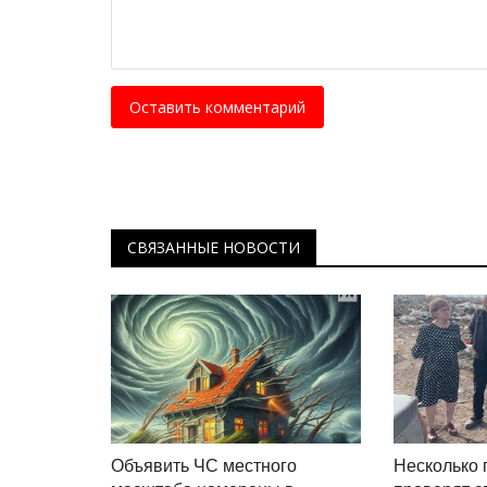
Секреты профессии: дознават
ДЧС
Ноябрь 8, 2025
0
3416
Когда пожарные тушат огонь, дознаватели
Оставить комментарий
незнание: что стало причиной пожара...
СВЯЗАННЫЕ НОВОСТИ
Объявить ЧС местного
Несколько 