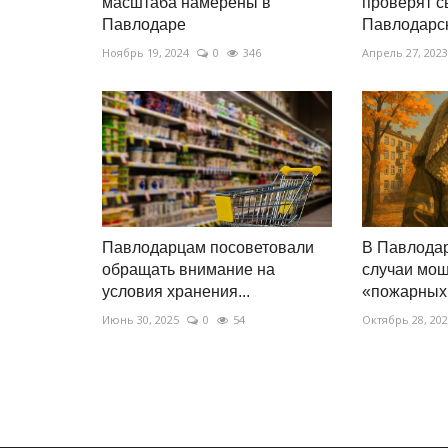
масштаба намерены в
проверят с
Павлодаре
Павлодарс
Ноябрь 19, 2024
0
346
Апрель 27, 2023
Павлодарцам посоветовали
В Павлодар
обращать внимание на
случаи мош
условия хранения...
«пожарных.
Июнь 30, 2025
0
54
Октябрь 28, 20