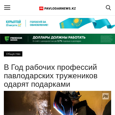
Войти
Регистрация
Главная
Общество
Обратная связь
В Год рабочих профессий
ПАВЛОДАРСКАЯ ОБЛАСТЬ
павлодарских тружеников
одарят подарками
КАЗАХСТАН
МИР
СПЕЦПРОЕКТЫ