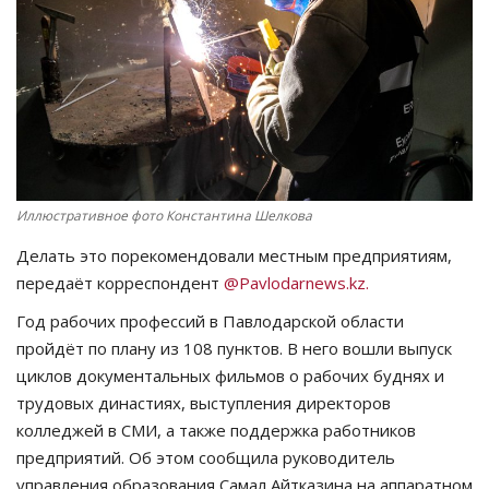
СПОРТ
Чек-лист
РАЗВЛЕЧЕНИЯ
OFFICIAL
Иллюстративное фото Константина Шелкова
Делать это порекомендовали местным предприятиям,
Курултай
передаёт корреспондент
@Pavlodarnews.kz.
Язык
Год рабочих профессий в Павлодарской области
пройдёт по плану из 108 пунктов. В него вошли выпуск
Қазақша
Русский
циклов документальных фильмов о рабочих буднях и
трудовых династиях, выступления директоров
колледжей в СМИ, а также поддержка работников
предприятий. Об этом сообщила руководитель
управления образования Самал Айтказина на аппаратном