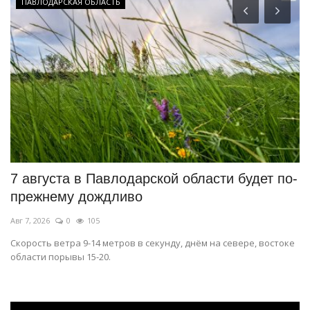
ПАВЛОДАРСКАЯ ОБЛАСТЬ
е
7 августа в Павлодарской области будет по-
В
прежнему дождливо
о
Авг 7, 2026
0
105
Ав
Скорость ветра 9-14 метров в секунду, днём на севере, востоке
К 
области порывы 15-20.
пр