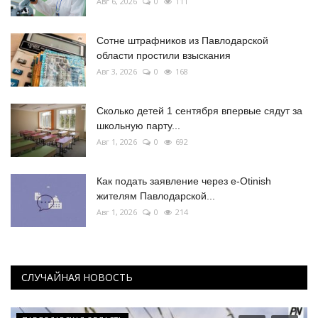
Авг 6, 2026
0
111
Сотне штрафников из Павлодарской
области простили взыскания
Авг 3, 2026
0
168
Сколько детей 1 сентября впервые сядут за
школьную парту...
Авг 1, 2026
0
692
Как подать заявление через e-Otinish
жителям Павлодарской...
Авг 1, 2026
0
214
СЛУЧАЙНАЯ НОВОСТЬ