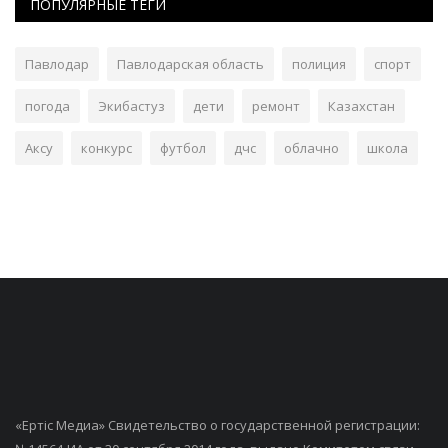
ПОПУЛЯРНЫЕ ТЕГИ
Павлодар
Павлодарская область
полиция
спорт
погода
Экибастуз
дети
ремонт
Казахстан
Аксу
конкурс
футбол
дчс
облачно
школа
«Ертiс Медиа» Свидетельство о государственной регистрации: