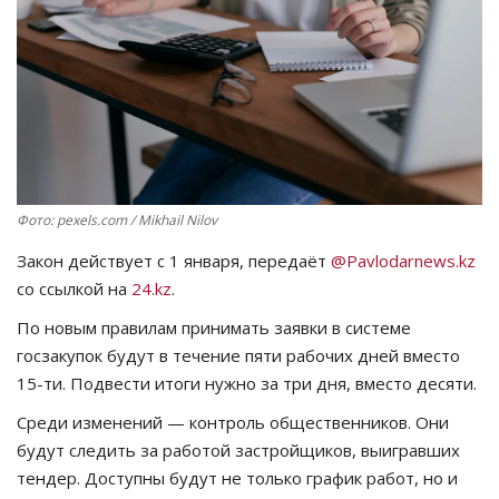
СПОРТ
Чек-лист
РАЗВЛЕЧЕНИЯ
OFFICIAL
Фото: pexels.com / Mikhail Nilov
Закон действует с 1 января, передаёт
@Pavlodarnews.kz
Курултай
со ссылкой на
24.kz
.
Язык
По новым правилам принимать заявки в системе
госзакупок будут в течение пяти рабочих дней вместо
Қазақша
Русский
15-ти. Подвести итоги нужно за три дня, вместо десяти.
Среди изменений — контроль общественников. Они
будут следить за работой застройщиков, выигравших
тендер. Доступны будут не только график работ, но и