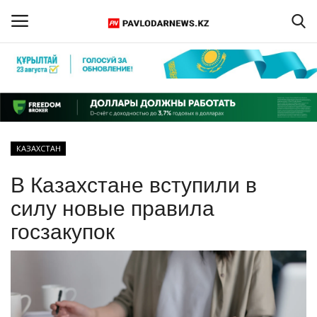
Войти
Регистрация
Главная
КАЗАХСТАН
Обратная связь
В Казахстане вступили в
ПАВЛОДАРСКАЯ ОБЛАСТЬ
силу новые правила
госзакупок
КАЗАХСТАН
МИР
СПЕЦПРОЕКТЫ