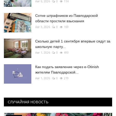
Авг 6, 2026
0
114
Сотне штрафников из Павлодарской
области простили взыскания
Авг 3, 2026
0
169
Сколько детей 1 сентября впервые сядут за
школьную парту...
Авг 1, 2026
0
693
Как подать заявление через e-Otinish
жителям Павлодарской...
Авг 1, 2026
0
219
СЛУЧАЙНАЯ НОВОСТЬ