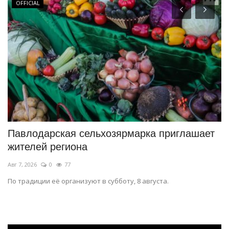
OFFICIAL
Павлодарская сельхозярмарка приглашает
Н
жителей региона
о
Авг 7, 2026
0
77
Ию
По традиции её организуют в субботу, 8 августа.
Ск
15