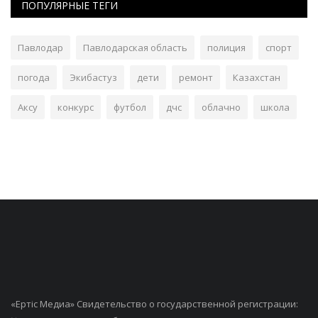
ПОПУЛЯРНЫЕ ТЕГИ
Павлодар
Павлодарская область
полиция
спорт
погода
Экибастуз
дети
ремонт
Казахстан
Аксу
конкурс
футбол
дчс
облачно
школа
«Ертiс Медиа» Свидетельство о государственной регистрации: