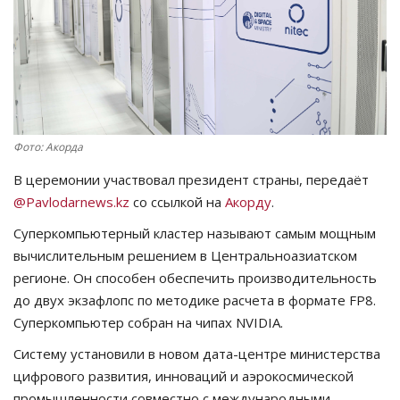
СПОРТ
Чек-лист
РАЗВЛЕЧЕНИЯ
Фото: Акорда
OFFICIAL
В церемонии участвовал президент страны, передаёт
@Pavlodarnews.kz
со ссылкой на
Акорду
.
Курултай
Суперкомпьютерный кластер называют самым мощным
вычислительным решением в Центральноазиатском
Язык
регионе. Он способен обеспечить производительность
Қазақша
Русский
до двух экзафлопс по методике расчета в формате FP8.
Суперкомпьютер собран на чипах
NVIDIA.
Систему установили в новом дата-центре министерства
цифрового развития, инноваций и аэрокосмической
промышленности совместно с международными