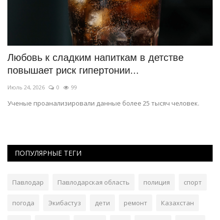
Любовь к сладким напиткам в детстве
П
повышает риск гипертонии...
д
Июль 24, 2026
0
99
Ию
Ученые проанализировали данные более 25 тысяч человек.
До
и 
ПОПУЛЯРНЫЕ ТЕГИ
Павлодар
Павлодарская область
полиция
спорт
погода
Экибастуз
дети
ремонт
Казахстан