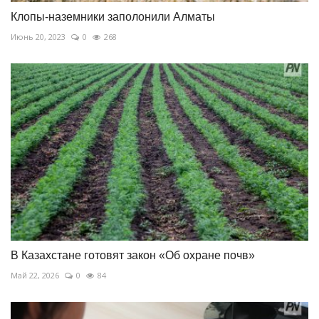
Клопы-наземники заполонили Алматы
Июнь 20, 2023
0
268
В Казахстане готовят закон «Об охране почв»
Май 22, 2026
0
84