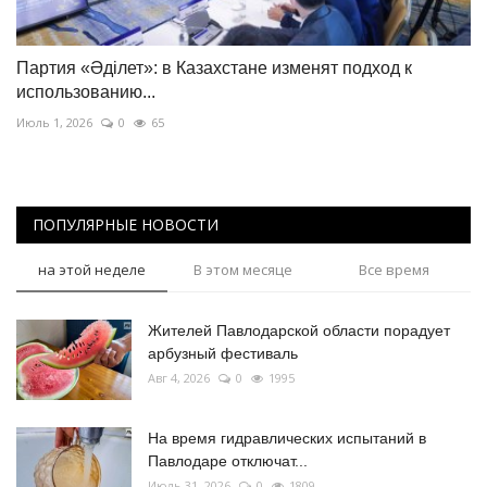
Партия «Əділет»: в Казахстане изменят подход к
использованию...
Июль 1, 2026
0
65
ПОПУЛЯРНЫЕ НОВОСТИ
на этой неделе
В этом месяце
Все время
Жителей Павлодарской области порадует
арбузный фестиваль
Авг 4, 2026
0
1995
На время гидравлических испытаний в
Павлодаре отключат...
Июль 31, 2026
0
1809