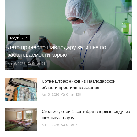
Медицина
Лето принесло Павлодару затишье по
заболеваемости корью
Авг 6, 2026
0
71
Сотне штрафников из Павлодарской
области простили взыскания
Авг 3, 2026
0
138
Сколько детей 1 сентября впервые сядут за
школьную парту...
Авг 1, 2026
0
641