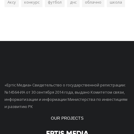
Аксу
конкурс
футбол
дчс
облачно
школа
«Ертiс Медиа» Свидетельство о государственной регистрации:
№14564-ИА от 30 сентября 2014 года, выдано Комитетом связи,
информатизации и информации Министерства по инвестициям
и развитию РК
OUR PROJECTS