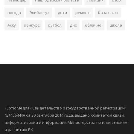
Павлодар
Павлодарская область
полиция
спорт
погода
Экибастуз
дети
ремонт
Казахстан
Аксу
конкурс
футбол
дчс
облачно
школа
«Ертiс Медиа» Свидетельство о государственной регистрации:
№14564-ИА от 30 сентября 2014 года, выдано Комитетом связи,
информатизации и информации Министерства по инвестициям
и развитию РК