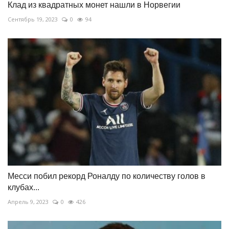
Клад из квадратных монет нашли в Норвегии
Сентябрь 19, 2023
0
94
Месси побил рекорд Роналду по количеству голов в
клубах...
Апрель 9, 2023
0
426