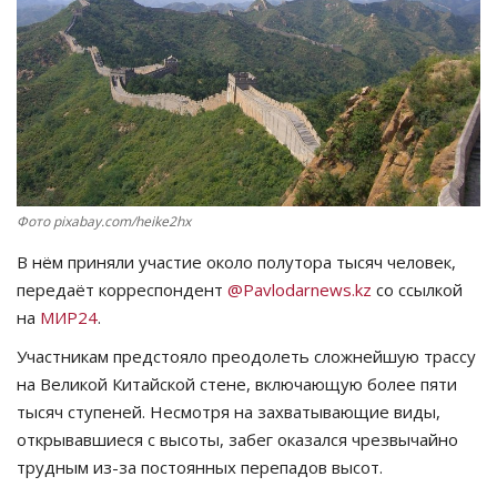
СПОРТ
Чек-лист
РАЗВЛЕЧЕНИЯ
OFFICIAL
Фото pixabay.com/heike2hx
В нём приняли участие около полутора тысяч человек,
Курултай
передаёт корреспондент
@Pavlodarnews.kz
со ссылкой
на
МИР24
.
Язык
Участникам предстояло преодолеть сложнейшую трассу
Қазақша
Русский
на Великой Китайской стене, включающую более пяти
тысяч ступеней. Несмотря на захватывающие виды,
открывавшиеся с высоты, забег оказался чрезвычайно
трудным из-за постоянных перепадов высот.