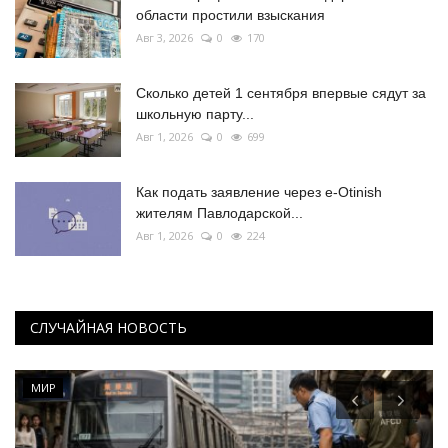
области простили взыскания
Авг 3, 2026
0
170
Сколько детей 1 сентября впервые сядут за
школьную парту...
Авг 1, 2026
0
699
Как подать заявление через e-Otinish
жителям Павлодарской...
Авг 1, 2026
0
224
СЛУЧАЙНАЯ НОВОСТЬ
МИР