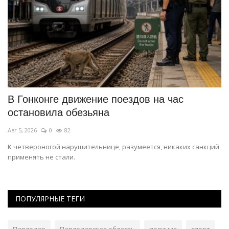
В Гонконге движение поездов на час
В
остановила обезьяна
д
Авг 5, 2026
0
82
Ию
К четвероногой нарушительнице, разумеется, никаких санкций
Го
применять не стали.
Па
ПОПУЛЯРНЫЕ ТЕГИ