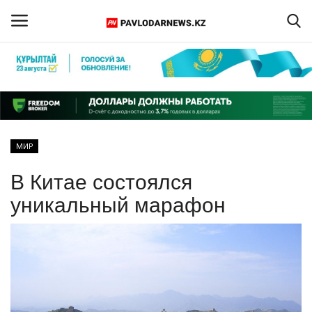
Войти
Регистрация
Главная
МИР
Обратная связь
В Китае состоялся
ПАВЛОДАРСКАЯ ОБЛАСТЬ
уникальный марафон
КАЗАХСТАН
МИР
СПЕЦПРОЕКТЫ