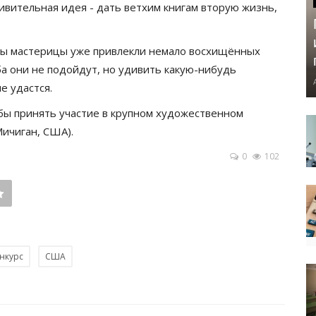
вительная идея - дать ветхим книгам вторую жизнь,
оты мастерицы уже привлекли немало восхищённых
ба они не подойдут, но удивить какую-нибудь
е удастся.
бы принять участие в крупном художественном
Мичиган, США).
0
102
нкурс
США