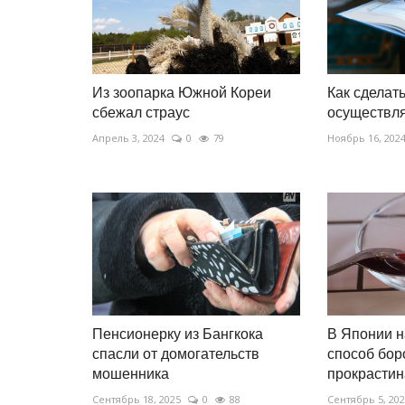
Из зоопарка Южной Кореи
Как сделат
сбежал страус
осуществл
Апрель 3, 2024
0
79
Ноябрь 16, 202
Пенсионерку из Бангкока
В Японии 
спасли от домогательств
способ бор
мошенника
прокрасти
Сентябрь 18, 2025
0
88
Сентябрь 5, 20