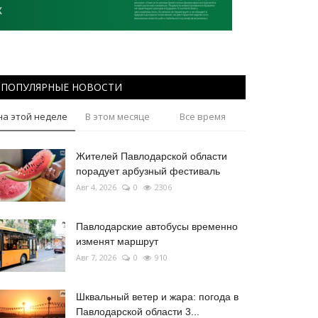
ПОПУЛЯРНЫЕ НОВОСТИ
на этой неделе
В этом месяце
Все время
Жителей Павлодарской области
порадует арбузный фестиваль
Авг 4, 2026
0
2306
Павлодарские автобусы временно
изменят маршрут
Авг 7, 2026
0
910
Шквальный ветер и жара: погода в
Павлодарской области 3...