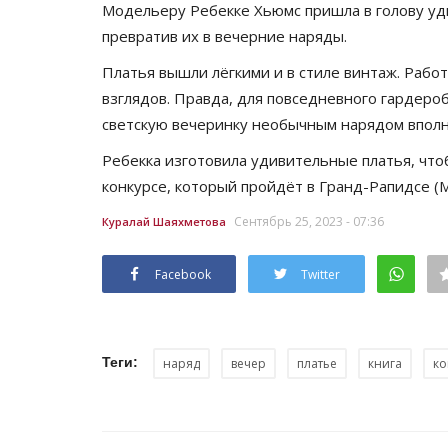
Модельеру Ребекке Хьюмс пришла в голову уди
превратив их в вечерние наряды.
Платья вышли лёгкими и в стиле винтаж. Раб
взглядов. Правда, для повседневного гардеро
светскую вечеринку необычным нарядом вполн
Ребекка изготовила удивительные платья, что
конкурсе, который пройдёт в Гранд-Рапидсе (
Сентябрь 25, 2023 - 07:36
Куралай Шаяхметова
Facebook
Twitter
Теги:
наряд
вечер
платье
книга
ко