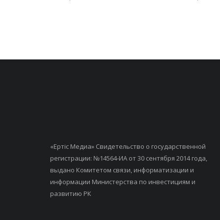
«Ертiс Медиа» Свидетельство о государственной
регистрации: №14564-ИА от 30 сентября 2014 года,
выдано Комитетом связи, информатизации и
информации Министерства по инвестициям и
развитию РК