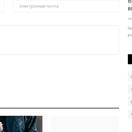
ят
Район Аккулы подтвердил статус
В
...
арбузной столицы
в
Авг 7, 2026
0
73
Ав
частие в
В этом году фестиваль «Арбузный рай» получился
П
несколько скромнее.
р