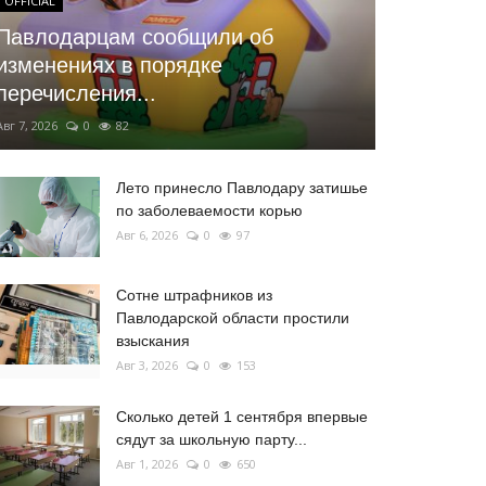
OFFICIAL
Павлодарцам сообщили об
изменениях в порядке
перечисления...
Авг 7, 2026
0
82
Лето принесло Павлодару затишье
по заболеваемости корью
Авг 6, 2026
0
97
Сотне штрафников из
Павлодарской области простили
взыскания
Авг 3, 2026
0
153
Сколько детей 1 сентября впервые
сядут за школьную парту...
Авг 1, 2026
0
650