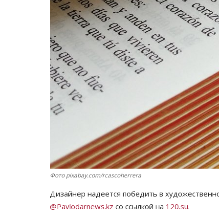
Фото pixabay.com/rcascoherrera
Дизайнер надеется победить в художественно
@Pavlodarnews.kz
со ссылкой на
120.su
.