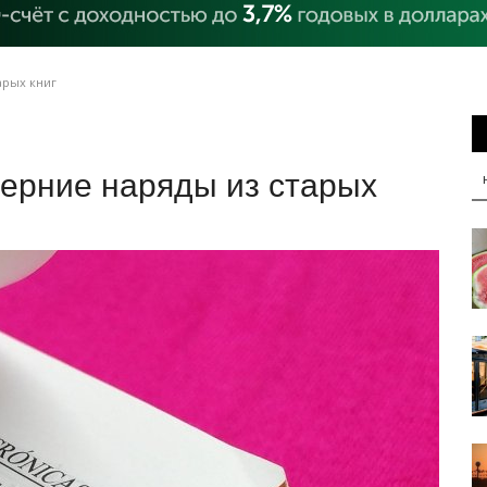
арых книг
черние наряды из старых