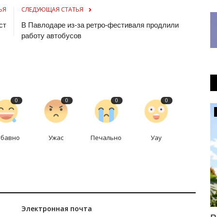
ЬЯ
СЛЕДУЮЩАЯ СТАТЬЯ
ст
В Павлодаре из-за ретро-фестиваля продлили
работу автобусов
0
0
0
0
Фоторепортаж
абавно
Ужас
Печально
Уау
Электронная почта