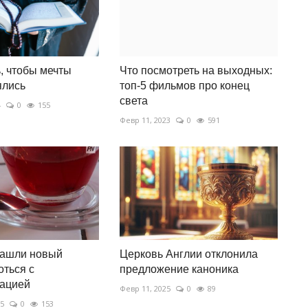
ь, чтобы мечты
Что посмотреть на выходных:
ялись
топ-5 фильмов про конец
света
4
0
155
Февр 11, 2023
0
591
нашли новый
Церковь Англии отклонила
оться с
предложение каноника
нацией
Февр 11, 2025
0
89
25
0
153