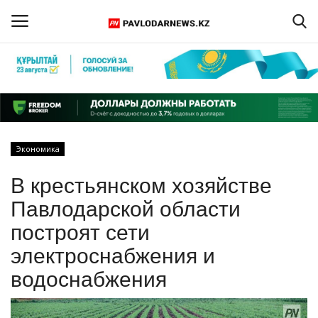
Войти
Регистрация
Главная
Экономика
Обратная связь
В крестьянском хозяйстве
ПАВЛОДАРСКАЯ ОБЛАСТЬ
Павлодарской области
построят сети
КАЗАХСТАН
электроснабжения и
МИР
водоснабжения
СПЕЦПРОЕКТЫ