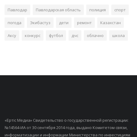
Павлодар
Павлодарская область
полиция
спорт
погода
Экибастуз
дети
ремонт
Казахстан
Аксу
конкурс
футбол
дчс
облачно
школа
«Ертiс Медиа» Свидетельство о государственной регистрации:
№14564-ИА от 30 сентября 2014 года, выдано Комитетом связи,
информатизации и информации Министерства по инвестициям