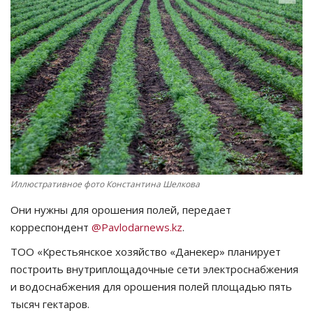
СПОРТ
Чек-лист
РАЗВЛЕЧЕНИЯ
OFFICIAL
Курултай
Иллюстративное фото Константина Шелкова
Язык
Они нужны для орошения полей, передает
корреспондент
@Pavlodarnews.kz
.
Қазақша
Русский
ТОО «Крестьянское хозяйство «Данекер» планирует
построить внутриплощадочные сети электроснабжения
и водоснабжения для орошения полей площадью пять
тысяч гектаров.