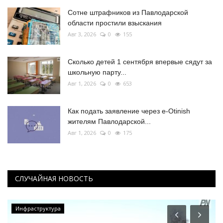
Сотне штрафников из Павлодарской
области простили взыскания
Авг 3, 2026
0
155
Сколько детей 1 сентября впервые сядут за
школьную парту...
Авг 1, 2026
0
653
Как подать заявление через e-Otinish
жителям Павлодарской...
Авг 1, 2026
0
175
СЛУЧАЙНАЯ НОВОСТЬ
Общество