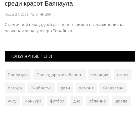
среди красот Баянаула
д
Июль 27, 2026
0
208
Ию
Съемочной площадкой для нового видео стала живописная
Пр
ольховая роща у озера Торайгыр.
ПОПУЛЯРНЫЕ ТЕГИ
Павлодар
Павлодарская область
полиция
спорт
погода
Экибастуз
дети
ремонт
Казахстан
Аксу
конкурс
футбол
дчс
облачно
школа