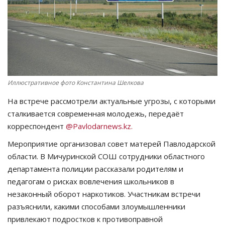
СПОРТ
Чек-лист
РАЗВЛЕЧЕНИЯ
Иллюстративное фото Константина Шелкова
OFFICIAL
На встрече рассмотрели актуальные угрозы, с которыми
сталкивается современная молодежь, передаёт
Курултай
корреспондент
@Pavlodarnews.kz.
Мероприятие организовал совет матерей Павлодарской
Язык
области. В Мичуринской СОШ сотрудники областного
Қазақша
Русский
департамента полиции рассказали родителям и
педагогам о рисках вовлечения школьников в
незаконный оборот наркотиков. Участникам встречи
разъяснили, какими способами злоумышленники
привлекают подростков к противоправной