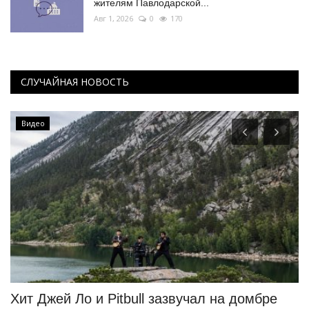
жителям Павлодарской...
Авг 1, 2026
0
170
СЛУЧАЙНАЯ НОВОСТЬ
Видео
Хит Джей Ло и Pitbull зазвучал на домбре
Э