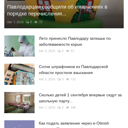
Павлодарцам сообщили об изменениях в
порядке перечисления...
Авг 7, 2026
0
73
Лето принесло Павлодару затишье по
заболеваемости корью
Авг 6, 2026
0
95
Сотне штрафников из Павлодарской
области простили взыскания
Авг 3, 2026
0
152
Сколько детей 1 сентября впервые сядут за
школьную парту...
Авг 1, 2026
0
648
Как подать заявление через e-Otinish