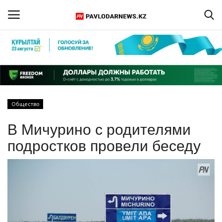
Войти
Регистрация
Главная
Общество
Обратная связь
В Мичурино с родителями
ПАВЛОДАРСКАЯ ОБЛАСТЬ
подростков провели беседу
КАЗАХСТАН
МИР
СПЕЦПРОЕКТЫ