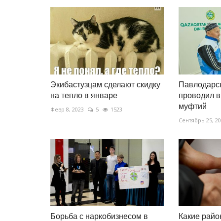
Экибастузцам сделают скидку
Павлодарс
на тепло в январе
проводил в
муфтий
Февр 8, 2023
5
1523
Сентябрь 25, 2
Борьба с наркобизнесом в
Какие рай