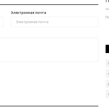
Выборы в Курултай: о чём говорят
П
кандидаты с жителями
Ию
Электронная почта
Павлодарской...
П
Авг 6, 2026
0
133
ским
В регионе продолжается предвыборная кампания.