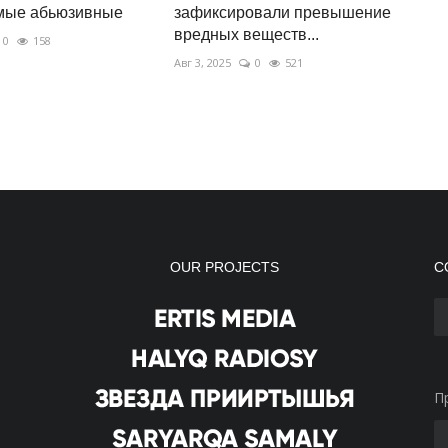
амые абьюзивные
зафиксировали превышение
вредных веществ...
0
158
Авг 3, 2025
0
521
OUR PROJECTS
С
П