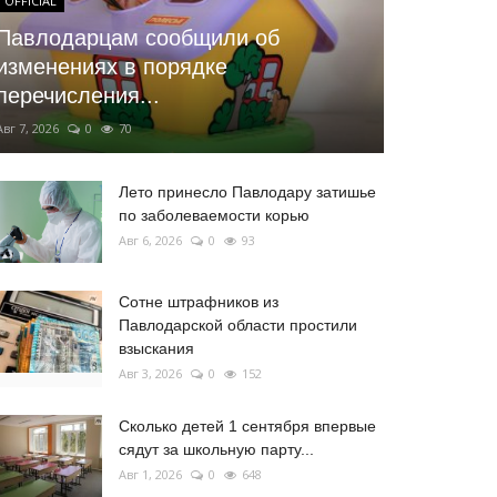
OFFICIAL
Павлодарцам сообщили об
изменениях в порядке
перечисления...
Авг 7, 2026
0
70
Лето принесло Павлодару затишье
по заболеваемости корью
Авг 6, 2026
0
93
Сотне штрафников из
Павлодарской области простили
взыскания
Авг 3, 2026
0
152
Сколько детей 1 сентября впервые
сядут за школьную парту...
Авг 1, 2026
0
648