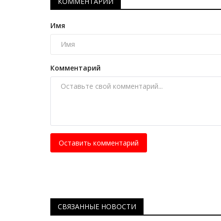
Секреты профессии: гид по
КОММЕНТАРИИ
наблюдению за китами
Имя
Май 16, 2026
0
1012
Что это такое, организовать встречу с мор
гигантом.
Комментарий
Оставить комментарий
СВЯЗАННЫЕ НОВОСТИ