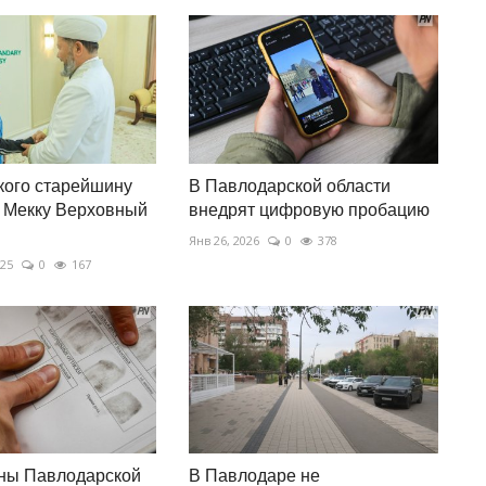
кого старейшину
В Павлодарской области
 Мекку Верховный
внедрят цифровую пробацию
Янв 26, 2026
0
378
025
0
167
оны Павлодарской
В Павлодаре не