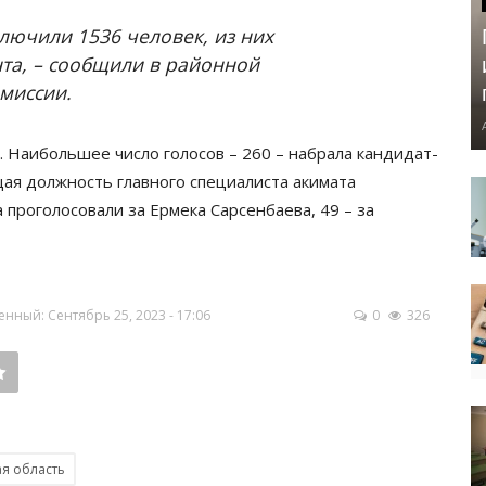
ключили 1536 человек, из них
нта, – сообщили в районной
миссии.
. Наибольшее число голосов – 260 – набрала кандидат-
я должность главного специалиста акимата
а проголосовали за Ермека Сарсенбаева, 49 – за
нный: Сентябрь 25, 2023 - 17:06
0
326
я область