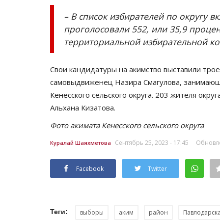
– В список избирателей по округу в
проголосовали 552, или 35,9 проце
территориальной избирательной ко
Свои кандидатуры на акимство выставили трое
самовыдвиженец Назира Смагулова, занимающа
Кенесского сельского округа. 203 жителя округ
Альхана Кизатова.
Фото акимата Кенесского сельского округа
Сентябрь 25, 2023 - 17:45
Обновле
Куралай Шаяхметова
Facebook
Twitter
Теги:
выборы
аким
район
Павлодарска