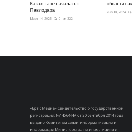
Казахстане началась с
области с
Павлодара
Янв 10, 2024
Март 14, 2025
0
322
«Ертiс Медиа» Свидетельство о государственной
регистрации: №14564-ИА от 30 сентября 2014 года,
выдано Комитетом связи, информатизации и
информации Министерства по инвестициям и