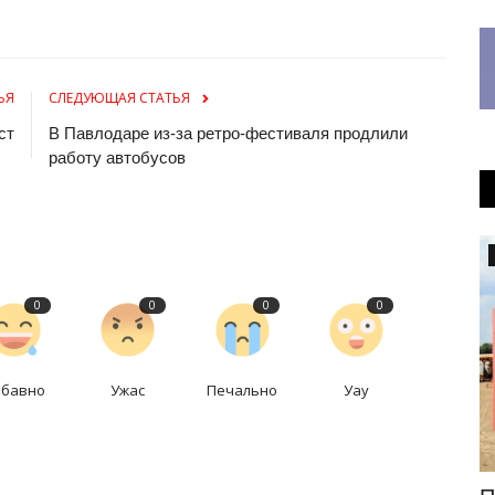
ЬЯ
СЛЕДУЮЩАЯ СТАТЬЯ
ст
В Павлодаре из-за ретро-фестиваля продлили
работу автобусов
Общество
0
0
0
0
абавно
Ужас
Печально
Уау