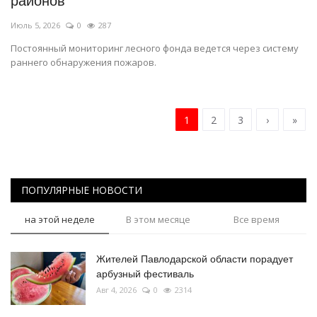
районов
Июль 5, 2026
0
287
Постоянный мониторинг лесного фонда ведется через систему
раннего обнаружения пожаров.
1
2
3
›
»
ПОПУЛЯРНЫЕ НОВОСТИ
на этой неделе
В этом месяце
Все время
Жителей Павлодарской области порадует
арбузный фестиваль
Авг 4, 2026
0
2314