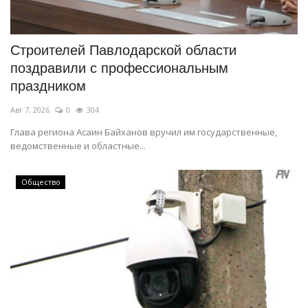
СПОРТ
Строителей Павлодарской области
Чек-лист
поздравили с профессиональным
праздником
РАЗВЛЕЧЕНИЯ
Авг 7, 2026
0
304
OFFICIAL
Глава региона Асаин Байханов вручил им государственные,
ведомственные и областные...
Курултай
Общество
Язык
Қазақша
Русский