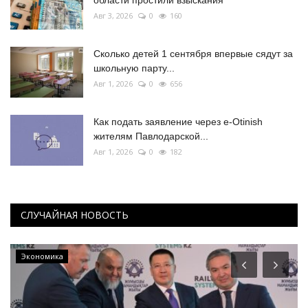
Авг 3, 2026
0
160
Сколько детей 1 сентября впервые сядут за
школьную парту...
Авг 1, 2026
0
656
Как подать заявление через e-Otinish
жителям Павлодарской...
Авг 1, 2026
0
182
СЛУЧАЙНАЯ НОВОСТЬ
Видео