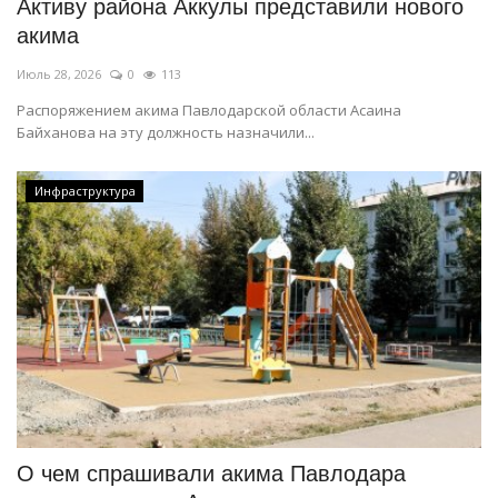
Активу района Аккулы представили нового
акима
Июль 28, 2026
0
113
Распоряжением акима Павлодарской области Асаина
Байханова на эту должность назначили...
Инфраструктура
О чем спрашивали акима Павлодара