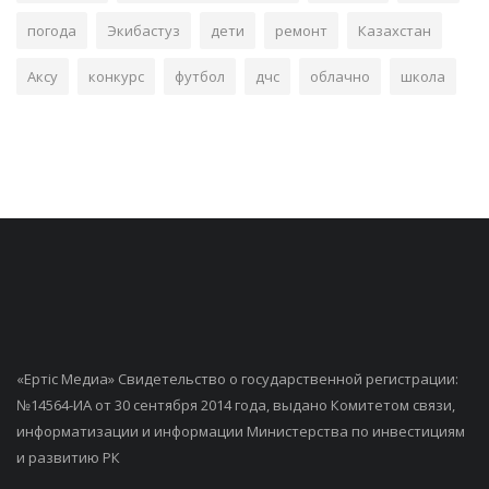
погода
Экибастуз
дети
ремонт
Казахстан
Аксу
конкурс
футбол
дчс
облачно
школа
«Ертiс Медиа» Свидетельство о государственной регистрации:
№14564-ИА от 30 сентября 2014 года, выдано Комитетом связи,
информатизации и информации Министерства по инвестициям
и развитию РК