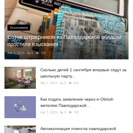
Экономика
Сотне штрафников из Павлодарской области
простили взыскания
Авг 3, 2026
0
128
Сколько детей 1 сентября впервые сядут за
школьную парту...
Авг 1, 2026
0
632
Как подать заявление через e-Otinish
жителям Павлодарской...
Авг 1, 2026
0
159
Автоматизация помогла павлодарской