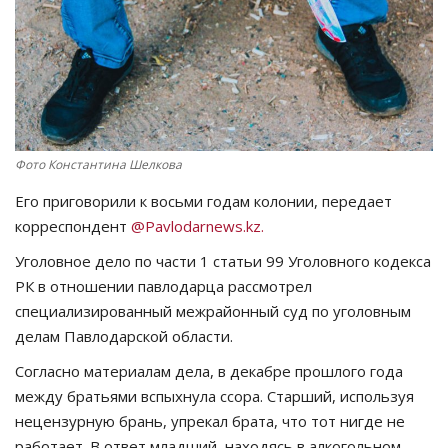
СПОРТ
Чек-лист
РАЗВЛЕЧЕНИЯ
Фото Константина Шелкова
OFFICIAL
Его приговорили к восьми годам колонии, передает
корреспондент
@Pavlodarnews.kz.
Курултай
Уголовное дело по части 1 статьи 99 Уголовного кодекса
РК в отношении павлодарца рассмотрел
Язык
специализированный межрайонный суд по уголовным
Қазақша
Русский
делам Павлодарской области.
Согласно материалам дела, в декабре прошлого года
между братьями вспыхнула ссора. Старший, используя
нецензурную брань, упрекал брата, что тот нигде не
работает. В ответ младший, находясь в алкогольном