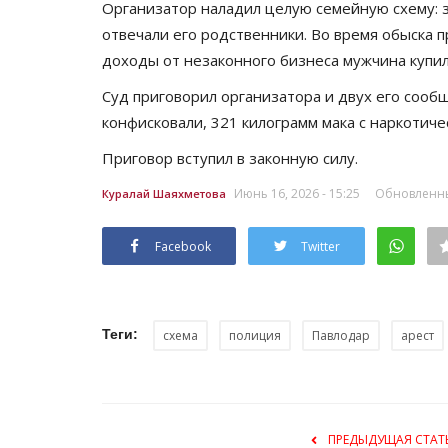
Организатор наладил целую семейную схему: з
отвечали его родственники. Во время обыска 
доходы от незаконного бизнеса мужчина купил
Суд приговорил организатора и двух его сооб
конфисковали, 321 килограмм мака с наркотич
Приговор вступил в законную силу.
Июнь 16, 2026 - 15:25
Обновленный
Куралай Шаяхметова
Facebook
Twitter
Теги:
схема
полиция
Павлодар
арест
ПРЕДЫДУЩАЯ СТАТ