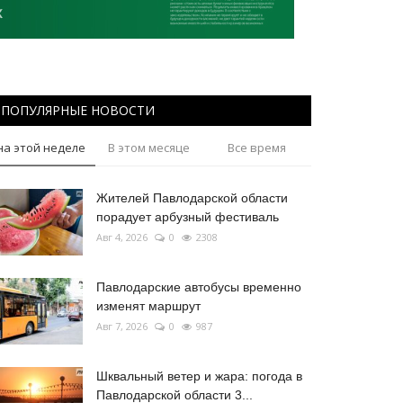
ПОПУЛЯРНЫЕ НОВОСТИ
на этой неделе
В этом месяце
Все время
Жителей Павлодарской области
порадует арбузный фестиваль
Авг 4, 2026
0
2308
Павлодарские автобусы временно
изменят маршрут
Авг 7, 2026
0
987
Шквальный ветер и жара: погода в
Павлодарской области 3...