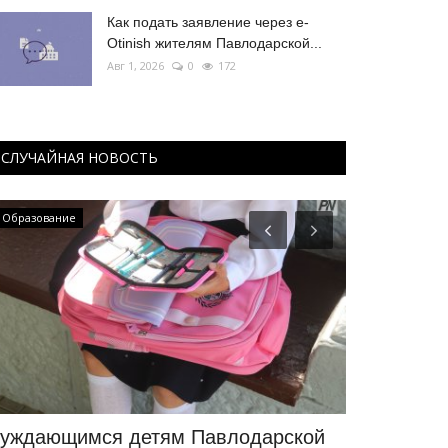
Как подать заявление через e-
Otinish жителям Павлодарской...
Авг 1, 2026
0
172
СЛУЧАЙНАЯ НОВОСТЬ
Образование
Происшествия
уждающимся детям Павлодарской
Павлодарс