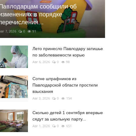
Павлодарцам сообщили об
изменениях в порядке
перечисления...
Авг 7, 2026
0
91
Лето принесло Павлодару затишье
по заболеваемости корью
Авг 6, 2026
0
98
Сотне штрафников из
Павлодарской области простили
взыскания
Авг 3, 2026
0
154
Сколько детей 1 сентября впервые
сядут за школьную парту...
Авг 1, 2026
0
651