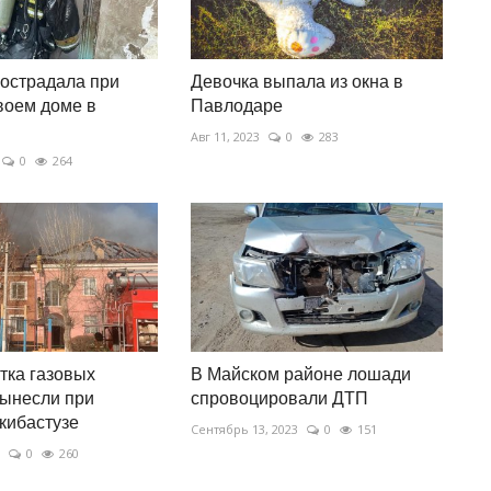
острадала при
Девочка выпала из окна в
воем доме в
Павлодаре
Авг 11, 2023
0
283
0
264
тка газовых
В Майском районе лошади
ынесли при
спровоцировали ДТП
кибастузе
Сентябрь 13, 2023
0
151
0
260