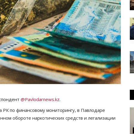
еспондент
@Pavlodarnews.kz
.
а РК по финансовому мониторингу, в Павлодаре
онном обороте наркотических средств и легализации