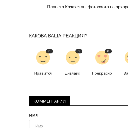
Планета Казахстан: фотоохота на архар
КАКОВА ВАША РЕАКЦИЯ?
0
0
0
Секреты профессии
Нравится
Дизлайк
Прекрасно
З
КОММЕНТАРИИ
Имя
Секреты профессии: гид по