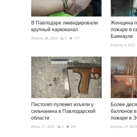
В Павлодаре ликвидировали
Женщина п
крупный наркоканал
пожаре в с
Баянауле
Апрель 28, 2026
0
171
Апрель 6, 2023
Пистолет-пулемет изъяли у
Более деся
сельчанина в Павлодарской
баллонов в
области
пожаре в Э
Июль 27, 2023
0
241
Апрель 27, 2023