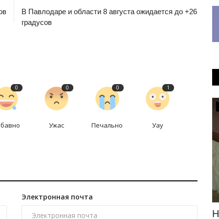
ов
В Павлодаре и области 8 августа ожидается до +26
градусов
0
0
0
1
Общество
абавно
Ужас
Печально
Уау
Электронная почта
В Павлодаре разыграли призы за
Н