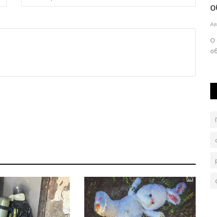
знание закона и порядка
о
Авг 6, 2026
0
102
Ав
ским
Чтобы получить подарок, нужно было правильно
О
ответить на вопрос.
о