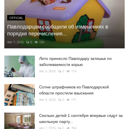
OFFICIAL
Павлодарцам сообщили об изменениях в
порядке перечисления...
Авг 7, 2026
0
129
Лето принесло Павлодару затишье по
заболеваемости корью
Авг 6, 2026
0
116
Сотне штрафников из Павлодарской
области простили взыскания
Авг 3, 2026
0
171
Сколько детей 1 сентября впервые сядут за
школьную парту...
Авг 1, 2026
0
704