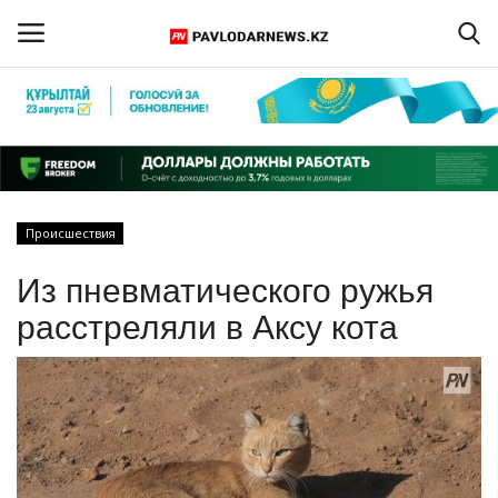
Войти
Регистрация
Главная
Происшествия
Обратная связь
Из пневматического ружья
ПАВЛОДАРСКАЯ ОБЛАСТЬ
расстреляли в Аксу кота
КАЗАХСТАН
МИР
СПЕЦПРОЕКТЫ