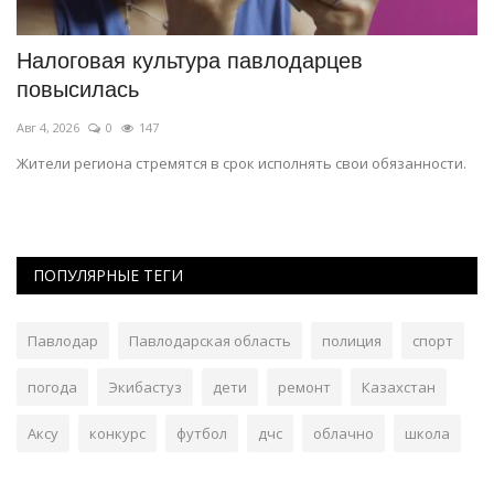
й
Налоговая культура павлодарцев
С
повысилась
ш
Авг 4, 2026
0
147
Ав
о
Жители региона стремятся в срок исполнять свои обязанности.
В 
ПОПУЛЯРНЫЕ ТЕГИ
Павлодар
Павлодарская область
полиция
спорт
погода
Экибастуз
дети
ремонт
Казахстан
Аксу
конкурс
футбол
дчс
облачно
школа