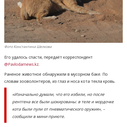
СПОРТ
Чек-лист
РАЗВЛЕЧЕНИЯ
Фото Константина Шелкова
OFFICIAL
Его удалось спасти, передаёт корреспондент
@Pavlodarnews.kz.
Курултай
Раненое животное обнаружили в мусорном баке. По
словам зооволонтеров, из глаз и носа кота текла кровь.
Язык
Қазақша
Русский
«Изначально думали, что его избили, но после
рентгена все были шокированы: в теле и мордочке
кота были пули от пневматического оружия», –
сообщили в мини-приюте.