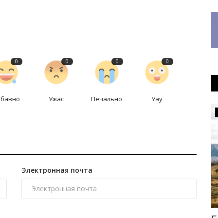
0
0
0
0
абавно
Ужас
Печально
Уау
Общество
Электронная почта