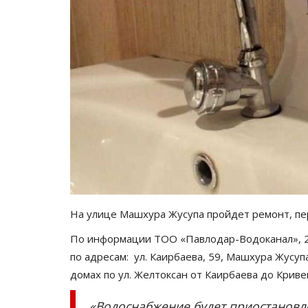
На улице Машхура Жусупа пройдет ремонт, п
По информации ТОО «Павлодар-Водоканал», 28 
по адресам: ул. Каирбаева, 59, Машхура Жусупа,
домах по ул. Желтоксан от Каирбаева до Криве
«Водоснабжение будет приостановл