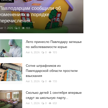
OFFICIAL
Павлодарцам сообщили об
изменениях в порядке
перечисления...
Авг 7, 2026
0
103
Лето принесло Павлодару затишье
по заболеваемости корью
Авг 6, 2026
0
105
Сотне штрафников из
Павлодарской области простили
взыскания
Авг 3, 2026
0
155
Сколько детей 1 сентября впервые
сядут за школьную парту...
Авг 1, 2026
0
653