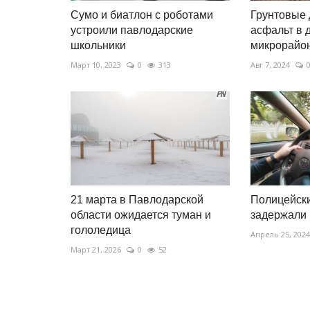
Сумо и биатлон с роботами
Грунтовые 
устроили павлодарские
асфальт в 
школьники
микрорайон
Март 10, 2023
0
313
Авг 7, 2024
21 марта в Павлодарской
Полицейски
области ожидается туман и
задержали 
гололедица
Апрель 25, 2024
Март 21, 2026
0
52