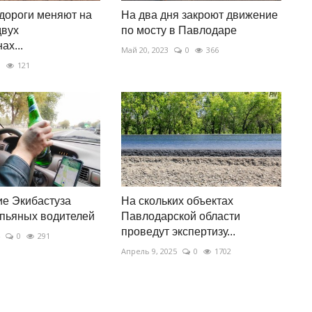
дороги меняют на
На два дня закроют движение
двух
по мосту в Павлодаре
ах...
Май 20, 2023
0
366
0
121
е Экибастуза
На скольких объектах
пьяных водителей
Павлодарской области
проведут экспертизу...
0
291
Апрель 9, 2025
0
1702