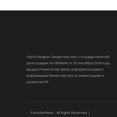
«Ертiс Медиа» Свидетельство о государственной
регистрации: №14564-ИА от 30 сентября 2014 года,
выдано Комитетом связи, информатизации и
информации Министерства по инвестициям и
развитию РК
PavlodarNews - All Rights Reserved. |
Старая версия 