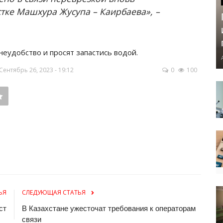
тке Машхура Жусупа – Каирбаева», –
еудобство и просят запастись водой.
ентябрь 26, 2023 - 19:12
0
100
ЬЯ
СЛЕДУЮЩАЯ СТАТЬЯ
ст
В Казахстане ужесточат требования к операторам
связи