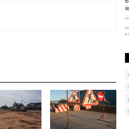
у
Как павлодарцы смогут
Б
проголосовать на выборах в
а
Курултай...
Ав
Авг 7, 2026
0
77
ра
Н
и
Для участия в голосовании гражданам Казахстана
достаточно иметь при себе действующий...