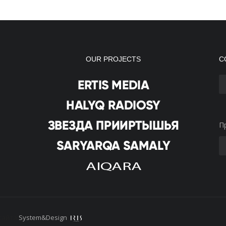
OUR PROJECTS
С
П
сайта
System&Design