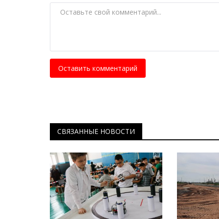
В Баянауле исполнили музык
боевого духа кочевников
Авг 17, 2024
0
27452
Артисты не только исполнители, но и масте
изготовления древних инструментов,
Оставить комментарий
СВЯЗАННЫЕ НОВОСТИ