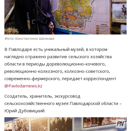
СПОРТ
Чек-лист
Фото: Константина Шелкова
РАЗВЛЕЧЕНИЯ
В Павлодаре есть уникальный музей, в котором
OFFICIAL
наглядно отражено развитие сельского хозяйства
области в периоды дореволюционно-кочевого,
Курултай
революционно-колхозного, колхозно-советского,
современно-фермерского, передает корреспондент
Язык
@Pavlodarnews.kz
Создатель, хранитель, экскурсовод
Қазақша
Русский
сельскохозяйственного музея Павлодарской области –
Юрий Дубовицкий.