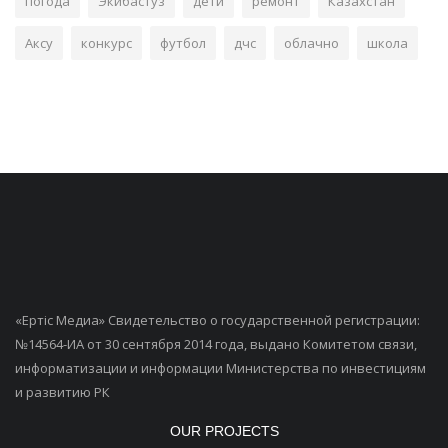
погода
Экибастуз
дети
ремонт
Казахстан
Аксу
конкурс
футбол
дчс
облачно
школа
«Ертiс Медиа» Свидетельство о государственной регистрации:
№14564-ИА от 30 сентября 2014 года, выдано Комитетом связи,
информатизации и информации Министерства по инвестициям
и развитию РК
OUR PROJECTS