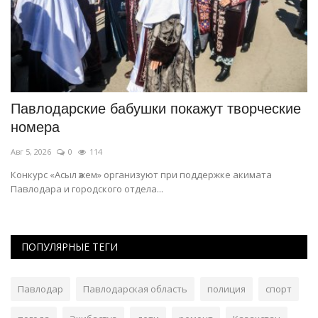
Павлодарские бабушки покажут творческие
П
номера
с
Авг 5, 2026
0
114
Ав
Конкурс «Асыл әжем» организуют при поддержке акимата
За
Павлодара и городского отдела...
из
ПОПУЛЯРНЫЕ ТЕГИ
Павлодар
Павлодарская область
полиция
спорт