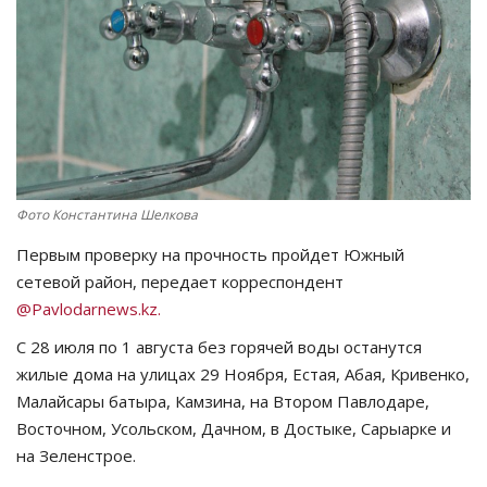
СПОРТ
Чек-лист
РАЗВЛЕЧЕНИЯ
OFFICIAL
Фото Константина Шелкова
Первым проверку на прочность пройдет Южный
Курултай
сетевой район, передает корреспондент
@Pavlodarnews.kz.
Язык
C 28 июля по 1 августа без горячей воды останутся
Қазақша
Русский
жилые дома на улицах 29 Ноября, Естая, Абая, Кривенко,
Малайсары батыра, Камзина, на Втором Павлодаре,
Восточном, Усольском, Дачном, в Достыке, Сарыарке и
на Зеленстрое.