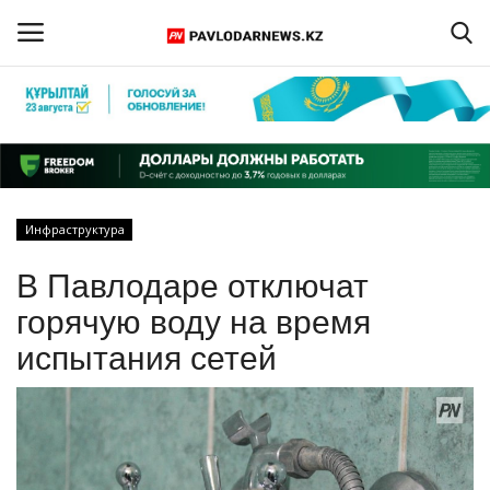
Войти
Регистрация
Главная
Инфраструктура
Обратная связь
В Павлодаре отключат
ПАВЛОДАРСКАЯ ОБЛАСТЬ
горячую воду на время
испытания сетей
КАЗАХСТАН
МИР
СПЕЦПРОЕКТЫ