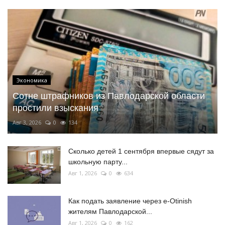
Экономика
Сотне штрафников из Павлодарской области
простили взыскания
Авг 3, 2026
0
134
Сколько детей 1 сентября впервые сядут за
школьную парту...
Авг 1, 2026
0
634
Как подать заявление через e-Otinish
жителям Павлодарской...
Авг 1, 2026
0
162