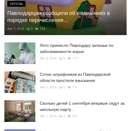
OFFICIAL
Павлодарцам сообщили об изменениях в
порядке перечисления...
Авг 7, 2026
0
134
Лето принесло Павлодару затишье по
заболеваемости корью
Авг 6, 2026
0
117
Сотне штрафников из Павлодарской
области простили взыскания
Авг 3, 2026
0
171
Сколько детей 1 сентября впервые сядут за
школьную парту...
Авг 1, 2026
0
707