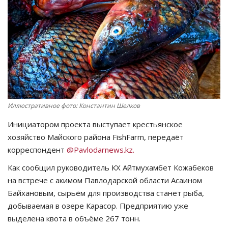
СПОРТ
Чек-лист
РАЗВЛЕЧЕНИЯ
OFFICIAL
Иллюстративное фото: Константин Шелков
Курултай
Инициатором проекта выступает крестьянское
хозяйство Майского района FishFarm, передаёт
Язык
корреспондент
@Pavlodarnews.kz.
Как сообщил руководитель КХ Айтмухамбет Кожабеков
Қазақша
Русский
на встрече с акимом Павлодарской области Асаином
Байхановым, сырьём для производства станет рыба,
добываемая в озере Карасор. Предприятию уже
выделена квота в объёме 267 тонн.