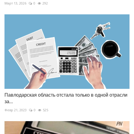
Март 13, 2026
0
292
Павлодарская область отстала только в одной отрасли
за...
Февр 21, 2023
0
525