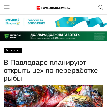
Войти
Регистрация
Главная
Экономика
Обратная связь
В Павлодаре планируют
ПАВЛОДАРСКАЯ ОБЛАСТЬ
открыть цех по переработке
рыбы
КАЗАХСТАН
МИР
СПЕЦПРОЕКТЫ