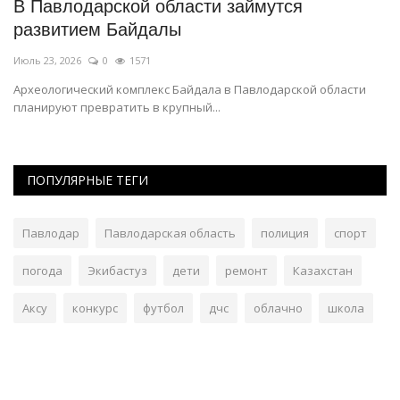
В Павлодарской области займутся
Э
развитием Байдалы
э
Июль 23, 2026
0
1571
Ию
Археологический комплекс Байдала в Павлодарской области
Из
планируют превратить в крупный...
ма
ПОПУЛЯРНЫЕ ТЕГИ
Павлодар
Павлодарская область
полиция
спорт
погода
Экибастуз
дети
ремонт
Казахстан
Аксу
конкурс
футбол
дчс
облачно
школа