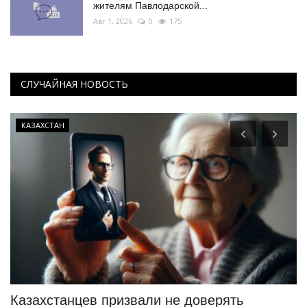
жителям Павлодарской...
Авг 1, 2026
0
175
СЛУЧАЙНАЯ НОВОСТЬ
КАЗАХСТАН
Казахстанцев призвали не доверять
О