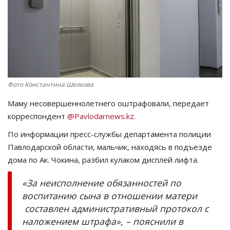
СПОРТ
Чек-лист
РАЗВЛЕЧЕНИЯ
Фото Константина Шелкова
OFFICIAL
Маму несовершеннолетнего оштрафовали, передает
корреспондент
@Pavlodarnews.kz.
Курултай
По информации пресс-службы департамента полиции
Павлодарской области, мальчик, находясь в подъезде
Язык
дома по Ак. Чокина, разбил кулаком дисплей лифта.
Қазақша
Русский
«За неисполнение обязанностей по
воспитанию сына в отношении матери
составлен административный протокол с
наложением штрафа», – пояснили в