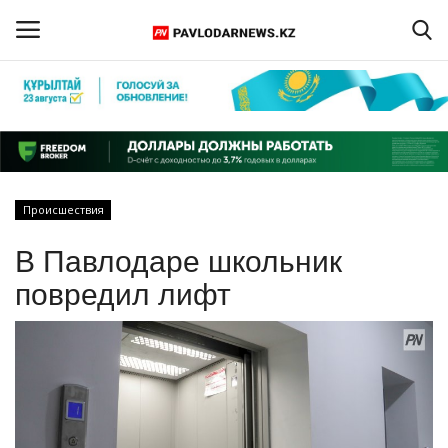
Войти
Регистрация
Главная
Происшествия
Обратная связь
В Павлодаре школьник
ПАВЛОДАРСКАЯ ОБЛАСТЬ
повредил лифт
КАЗАХСТАН
МИР
СПЕЦПРОЕКТЫ