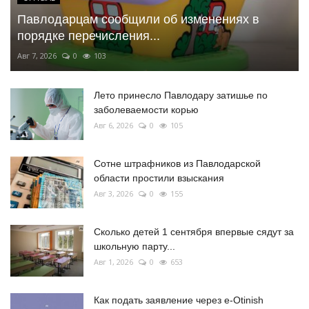
Павлодарцам сообщили об изменениях в
порядке перечисления...
Авг 7, 2026
0
103
Лето принесло Павлодару затишье по
заболеваемости корью
Авг 6, 2026
0
105
Сотне штрафников из Павлодарской
области простили взыскания
Авг 3, 2026
0
155
Сколько детей 1 сентября впервые сядут за
школьную парту...
Авг 1, 2026
0
653
Как подать заявление через e-Otinish