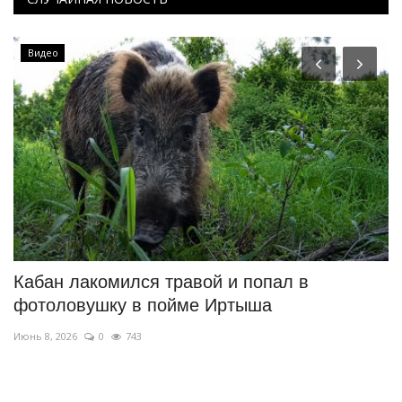
Видео
Кабан лакомился травой и попал в
Ф
фотоловушку в пойме Иртыша
м
Июнь 8, 2026
0
743
Ию
На
са