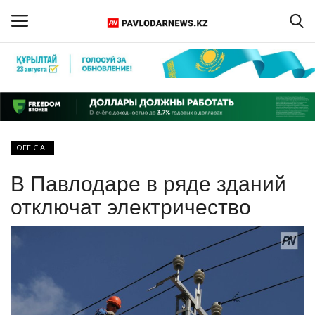
Войти
Регистрация
Главная
OFFICIAL
Обратная связь
В Павлодаре в ряде зданий
ПАВЛОДАРСКАЯ ОБЛАСТЬ
отключат электричество
КАЗАХСТАН
МИР
СПЕЦПРОЕКТЫ