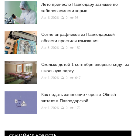
Лето принесло Павлодару затишье по
заболеваемости корью
Авг 6, 2026
0
93
Сотне штрафников из Павлодарской
области простили взыскания
Авг 3, 2026
0
150
Сколько детей 1 сентября впервые сядут за
школьную парту...
Авг 1, 2026
0
647
Как подать заявление через e-Otinish
жителям Павлодарской...
Авг 1, 2026
0
170
СЛУЧАЙНАЯ НОВОСТЬ