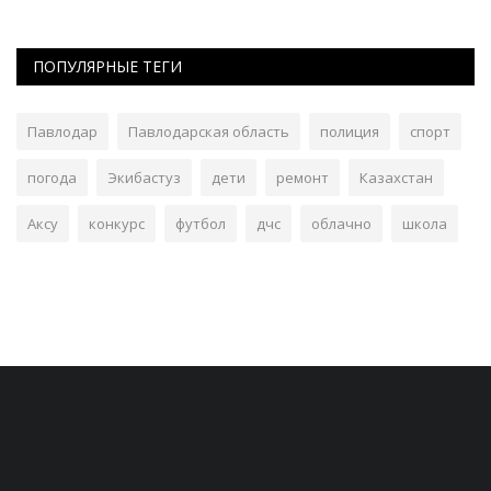
ПОПУЛЯРНЫЕ ТЕГИ
Павлодар
Павлодарская область
полиция
спорт
погода
Экибастуз
дети
ремонт
Казахстан
Аксу
конкурс
футбол
дчс
облачно
школа