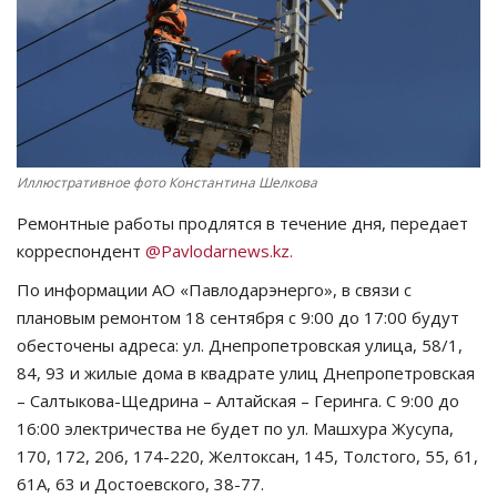
СПОРТ
Чек-лист
РАЗВЛЕЧЕНИЯ
Иллюстративное фото Константина Шелкова
OFFICIAL
Ремонтные работы продлятся в течение дня, передает
корреспондент
@Pavlodarnews.kz.
Курултай
По информации АО «Павлодарэнерго», в связи с
плановым ремонтом 18 сентября с 9:00 до 17:00 будут
Язык
обесточены адреса: ул. Днепропетровская улица, 58/1,
Қазақша
Русский
84, 93 и жилые дома в квадрате улиц Днепропетровская
– Салтыкова-Щедрина – Алтайская – Геринга. С 9:00 до
16:00 электричества не будет по ул. Машхура Жусупа,
170, 172, 206, 174-220, Желтоксан, 145, Толстого, 55, 61,
61А, 63 и Достоевского, 38-77.