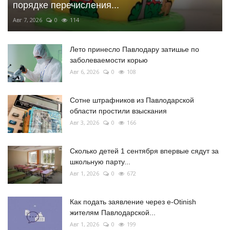
порядке перечисления...
Авг 7, 2026
0
114
Лето принесло Павлодару затишье по
заболеваемости корью
Авг 6, 2026
0
108
Сотне штрафников из Павлодарской
области простили взыскания
Авг 3, 2026
0
166
Сколько детей 1 сентября впервые сядут за
школьную парту...
Авг 1, 2026
0
672
Как подать заявление через e-Otinish
жителям Павлодарской...
Авг 1, 2026
0
199