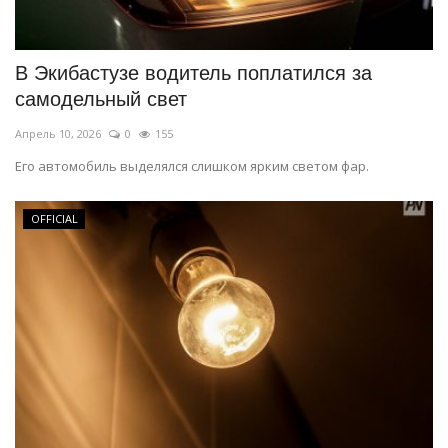
СПОРТ
В Экибастузе водитель поплатился за
Чек-лист
самодельный свет
Апрель 10, 2026
0
155
РАЗВЛЕЧЕНИЯ
Его автомобиль выделялся слишком ярким светом фар.
OFFICIAL
OFFICIAL
Курултай
Язык
Қазақша
Русский