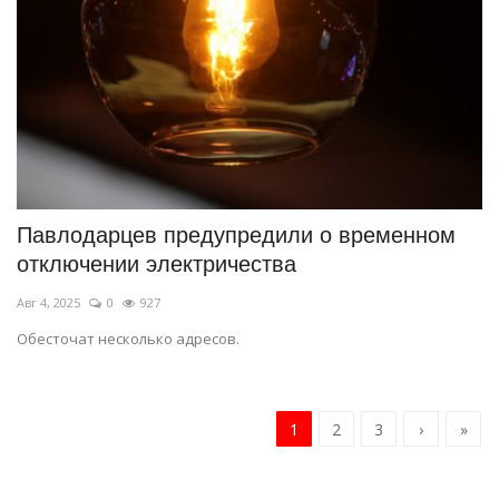
Павлодарцев предупредили о временном
отключении электричества
Авг 4, 2025
0
927
Обесточат несколько адресов.
1
2
3
›
»