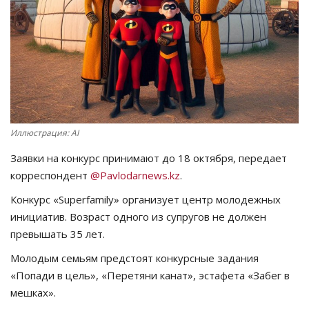
СПОРТ
Чек-лист
РАЗВЛЕЧЕНИЯ
OFFICIAL
Иллюстрация: AI
Заявки на конкурс принимают до 18 октября, передает
Курултай
корреспондент
@Pavlodarnews.kz
.
Конкурс «Superfamily» организует центр молодежных
Язык
инициатив. Возраст одного из супругов не должен
Қазақша
Русский
превышать 35 лет.
Молодым семьям предстоят конкурсные задания
«Попади в цель», «Перетяни канат», эстафета «Забег в
мешках».