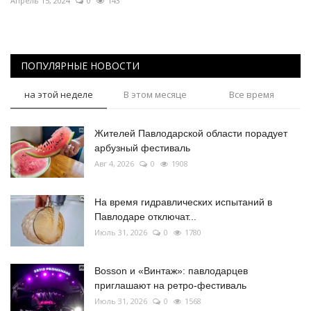
Апрель 15, 2024
0
143
ПОПУЛЯРНЫЕ НОВОСТИ
на этой неделе
В этом месяце
Все время
Жителей Павлодарской области порадует
арбузный фестиваль
Авг 4, 2026
0
1908
На время гидравлических испытаний в
Павлодаре отключат...
Июль 31, 2026
0
1780
Bosson и «Винтаж»: павлодарцев
приглашают на ретро-фестиваль
Июль 31, 2026
0
1568