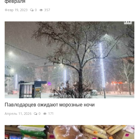
февраля
Февр 19, 2023
0
357
Павлодарцев ожидают морозные ночи
Апрель 11, 2026
0
171