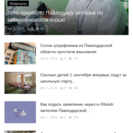
Медицина
Лето принесло Павлодару затишье по
заболеваемости корью
Авг 6, 2026
0
64
Сотне штрафников из Павлодарской
области простили взыскания
Авг 3, 2026
0
137
Сколько детей 1 сентября впервые сядут за
школьную парту...
Авг 1, 2026
0
640
Как подать заявление через e-Otinish
жителям Павлодарской...
Авг 1, 2026
0
165