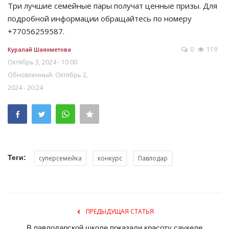
Три лучшие семейные пары получат ценные призы. Для
подробной информации обращайтесь по номеру
+77056259587.
0
119
Куралай Шаяхметова
Октябрь 3, 2024 - 10:00
Обновленный: Октябрь 2,
2024 - 20:24
Теги:
суперсемейка
конкурс
Павлодар
ПРЕДЫДУЩАЯ СТАТЬЯ
В павлодарской школе показали красоту саукеле