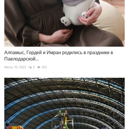
Алпамыс, Гордей и Имран родились в праздники в
Павлодарской...
Июль 10, 2023
0
202