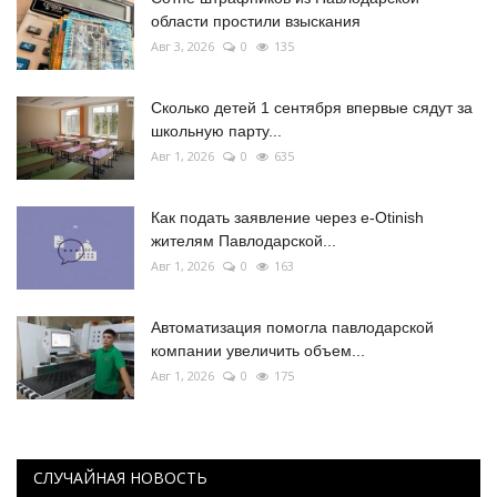
области простили взыскания
Авг 3, 2026
0
135
Сколько детей 1 сентября впервые сядут за
школьную парту...
Авг 1, 2026
0
635
Как подать заявление через e-Otinish
жителям Павлодарской...
Авг 1, 2026
0
163
Автоматизация помогла павлодарской
компании увеличить объем...
Авг 1, 2026
0
175
СЛУЧАЙНАЯ НОВОСТЬ