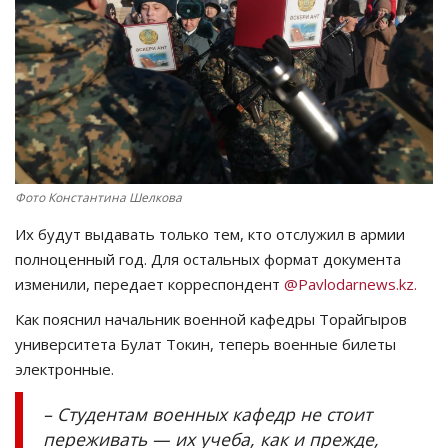
СПОРТ
Чек-лист
РАЗВЛЕЧЕНИЯ
OFFICIAL
Фото Константина Шелкова
Их будут выдавать только тем, кто отслужил в армии
Курултай
полноценный год. Для остальных формат документа
изменили, передает корреспондент
@Pavlodarnews.kz.
Язык
Как пояснил начальник военной кафедры Торайгыров
Қазақша
Русский
университета Булат Токин, теперь военные билеты
электронные.
– Студентам военных кафедр не стоит
переживать — их учеба, как и прежде,