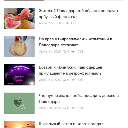
Жителей Павлодарской области порадует
арбузный фестиваль
Авг 4, 2026
0
1788
На время гидравлических испытаний в
Павлодаре отключат...
Июль 31, 2026
0
1754
Bosson и «Винтаж»: павлодарцев
приглашают на ретро-фестиваль
Июль 31, 2026
0
1535
Что нужно знать, чтобы посадить дерево в
Павлодаре
Июль 30, 2026
0
1134
Шквальный ветер и жара: погода в