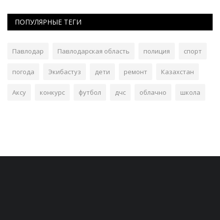
ПОПУЛЯРНЫЕ ТЕГИ
Павлодар
Павлодарская область
полиция
спорт
погода
Экибастуз
дети
ремонт
Казахстан
Аксу
конкурс
футбол
дчс
облачно
школа