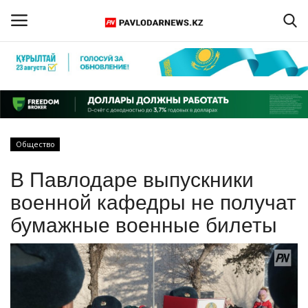
Войти
Регистрация
Главная
Общество
Обратная связь
В Павлодаре выпускники
ПАВЛОДАРСКАЯ ОБЛАСТЬ
военной кафедры не получат
бумажные военные билеты
КАЗАХСТАН
МИР
СПЕЦПРОЕКТЫ