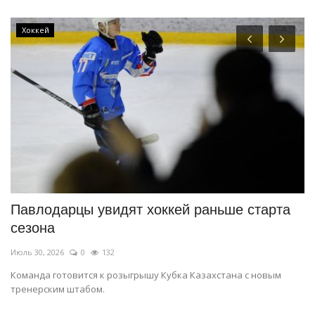
Хоккей
Павлодарцы увидят хоккей раньше старта
«
сезона
р
Июль 30, 2026
0
132
Ию
Команда готовится к розыгрышу Кубка Казахстана с новым
Ру
тренерским штабом.
ра