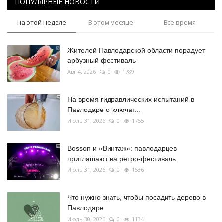
ПОПУЛЯРНЫЕ НОВОСТИ
на этой неделе
В этом месяце
Все время
Жителей Павлодарской области порадует
арбузный фестиваль
Авг 4, 2026
0
1789
На время гидравлических испытаний в
Павлодаре отключат...
Июль 31, 2026
0
1755
Bosson и «Винтаж»: павлодарцев
приглашают на ретро-фестиваль
Июль 31, 2026
0
1536
Что нужно знать, чтобы посадить дерево в
Павлодаре
Июль 30, 2026
0
1134