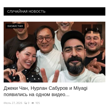
СЛУЧАЙНАЯ НОВОСТЬ
КАЗАХСТАН
Джеки Чан, Нурлан Сабуров и Miyagi
П
появились на одном видео...
т
Июль 27, 2026
0
105
Ию