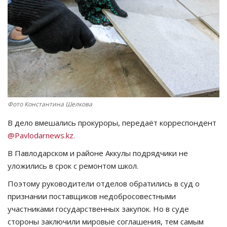
СПОРТ
Чек-лист
РАЗВЛЕЧЕНИЯ
OFFICIAL
Фото Константина Шелкова
Курултай
В дело вмешались прокуроры, передаёт корреспондент
@Pavlodarnews.kz.
Язык
В Павлодарском и районе Аккулы подрядчики не
уложились в срок с ремонтом школ.
Қазақша
Русский
Поэтому руководители отделов обратились в суд о
признании поставщиков недобросовестными
участниками государственных закупок. Но в суде
стороны заключили мировые соглашения, тем самым