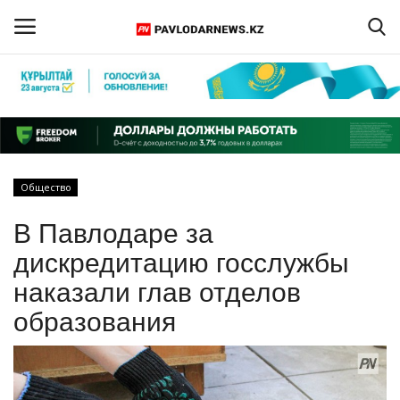
Войти
Регистрация
Главная
Общество
Обратная связь
В Павлодаре за
ПАВЛОДАРСКАЯ ОБЛАСТЬ
дискредитацию госслужбы
наказали глав отделов
КАЗАХСТАН
образования
МИР
СПЕЦПРОЕКТЫ