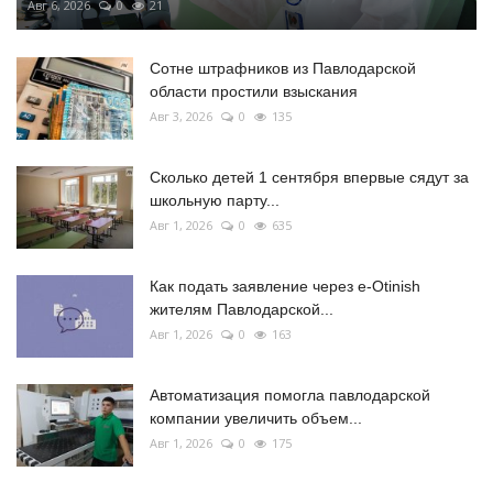
Авг 6, 2026
0
21
Сотне штрафников из Павлодарской
области простили взыскания
Авг 3, 2026
0
135
Сколько детей 1 сентября впервые сядут за
школьную парту...
Авг 1, 2026
0
635
Как подать заявление через e-Otinish
жителям Павлодарской...
Авг 1, 2026
0
163
Автоматизация помогла павлодарской
компании увеличить объем...
Авг 1, 2026
0
175