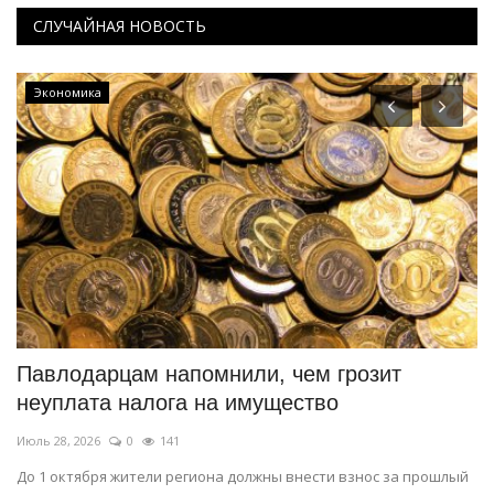
СЛУЧАЙНАЯ НОВОСТЬ
Экономика
Павлодарцам напомнили, чем грозит
R
неуплата налога на имущество
о
Июль 28, 2026
0
141
Ию
До 1 октября жители региона должны внести взнос за прошлый
Уч