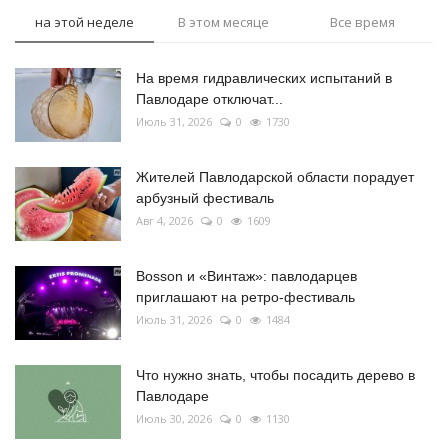
на этой неделе
В этом месяце
Все время
На время гидравлических испытаний в
Павлодаре отключат...
Июль 31, 2026
0
1730
Жителей Павлодарской области порадует
арбузный фестиваль
Авг 4, 2026
0
1609
Bosson и «Винтаж»: павлодарцев
приглашают на ретро-фестиваль
Июль 31, 2026
0
1484
Что нужно знать, чтобы посадить дерево в
Павлодаре
Июль 30, 2026
0
1130