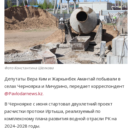
СПОРТ
Чек-лист
РАЗВЛЕЧЕНИЯ
OFFICIAL
Фото Константина Шелкова
Курултай
Депутаты Вера Ким и Жаркынбек Амантай побывали в
Язык
селах Черноярка и Мичурино, передает корреспондент
@Pavlodarnews.kz.
Қазақша
Русский
В Черноярке с июня стартовал двухлетний проект
расчистки протоки Иртыша, реализуемый по
комплексному плана развития водной отрасли РК на
2024-2028 годы.