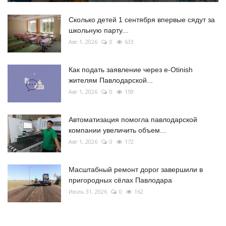
Сколько детей 1 сентября впервые сядут за
школьную парту...
Авг 1, 2026
0
633
Как подать заявление через e-Otinish
жителям Павлодарской...
Авг 1, 2026
0
159
Автоматизация помогла павлодарской
компании увеличить объем...
Авг 1, 2026
0
172
Масштабный ремонт дорог завершили в
пригородных сёлах Павлодара
Июль 31, 2026
0
162