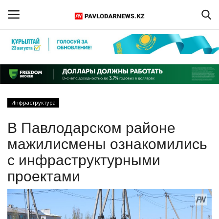
Войти
Регистрация
Главная
Инфраструктура
Обратная связь
В Павлодарском районе
ПАВЛОДАРСКАЯ ОБЛАСТЬ
мажилисмены ознакомились
с инфраструктурными
КАЗАХСТАН
проектами
МИР
СПЕЦПРОЕКТЫ