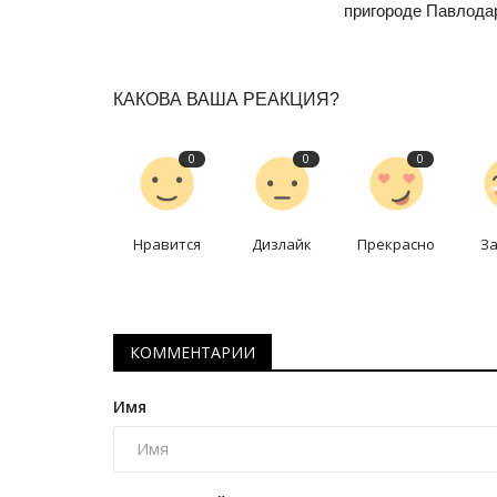
Планета Казахстан: южный ме
пригороде Павлода
Дек 16, 2023
1
18084
Журналист делится впечатлениями о Шымк
КАКОВА ВАША РЕАКЦИЯ?
0
0
0
Нравится
Дизлайк
Прекрасно
З
КОММЕНТАРИИ
Имя