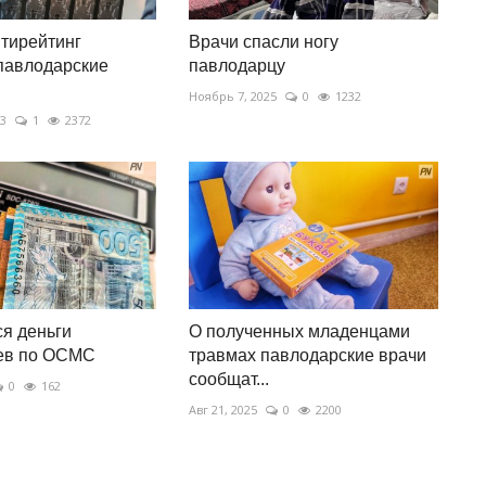
тирейтинг
Врачи спасли ногу
павлодарские
павлодарцу
Ноябрь 7, 2025
0
1232
23
1
2372
ся деньги
О полученных младенцами
ев по ОСМС
травмах павлодарские врачи
сообщат...
0
162
Авг 21, 2025
0
2200