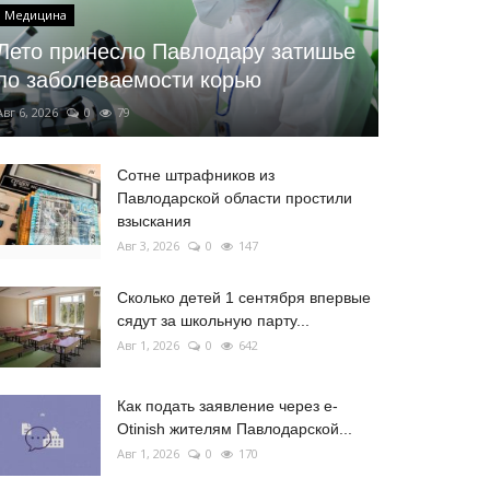
Медицина
Лето принесло Павлодару затишье
по заболеваемости корью
Авг 6, 2026
0
79
Сотне штрафников из
Павлодарской области простили
взыскания
Авг 3, 2026
0
147
Сколько детей 1 сентября впервые
сядут за школьную парту...
Авг 1, 2026
0
642
Как подать заявление через e-
Otinish жителям Павлодарской...
Авг 1, 2026
0
170