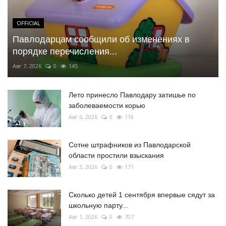
OFFICIAL
Павлодарцам сообщили об изменениях в
порядке перечисления...
Авг 7, 2026
0
145
Лето принесло Павлодару затишье по
заболеваемости корью
Авг 6, 2026
0
118
Сотне штрафников из Павлодарской
области простили взыскания
Авг 3, 2026
0
171
Сколько детей 1 сентября впервые сядут за
школьную парту...
Авг 1, 2026
0
707