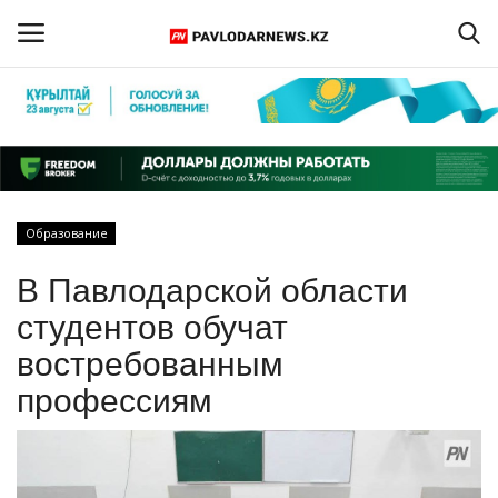
Войти
Регистрация
Главная
Образование
Обратная связь
В Павлодарской области
ПАВЛОДАРСКАЯ ОБЛАСТЬ
студентов обучат
востребованным
КАЗАХСТАН
профессиям
МИР
СПЕЦПРОЕКТЫ