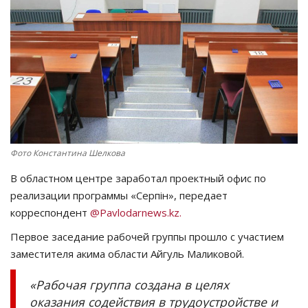
СПОРТ
Чек-лист
РАЗВЛЕЧЕНИЯ
OFFICIAL
Фото Константина Шелкова
Курултай
В областном центре заработал проектный офис по
реализации программы «Серпін», передает
Язык
корреспондент
@Pavlodarnews.kz.
Қазақша
Русский
Первое заседание рабочей группы прошло с участием
заместителя акима области Айгуль Маликовой.
«Рабочая группа создана в целях
оказания содействия в трудоустройстве и