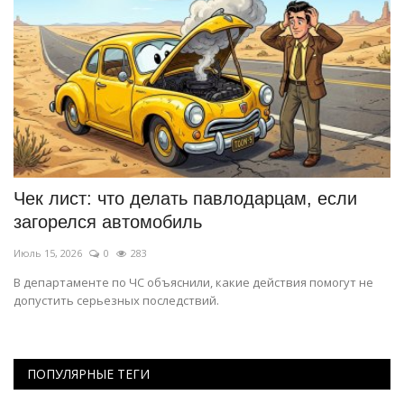
н
Чек лист: что делать павлодарцам, если
С
загорелся автомобиль
в
Июль 15, 2026
0
283
Ию
В департаменте по ЧС объяснили, какие действия помогут не
О 
допустить серьезных последствий.
ве
ПОПУЛЯРНЫЕ ТЕГИ