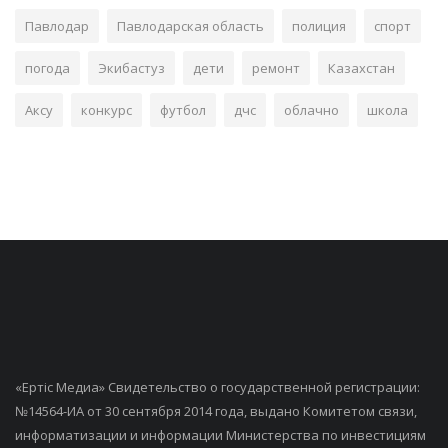
Павлодар
Павлодарская область
полиция
спорт
погода
Экибастуз
дети
ремонт
Казахстан
Аксу
конкурс
футбол
дчс
облачно
школа
«Ертiс Медиа» Свидетельство о государственной регистрации:
№14564-ИА от 30 сентября 2014 года, выдано Комитетом связи,
информатизации и информации Министерства по инвестициям