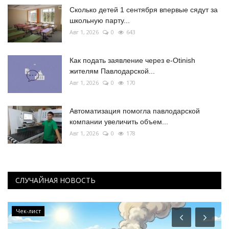
Сколько детей 1 сентября впервые сядут за
школьную парту...
Авг 1, 2026
0
643
Как подать заявление через e-Otinish
жителям Павлодарской...
Авг 1, 2026
0
170
Автоматизация помогла павлодарской
компании увеличить объем...
Авг 1, 2026
0
178
СЛУЧАЙНАЯ НОВОСТЬ
Чек-лист